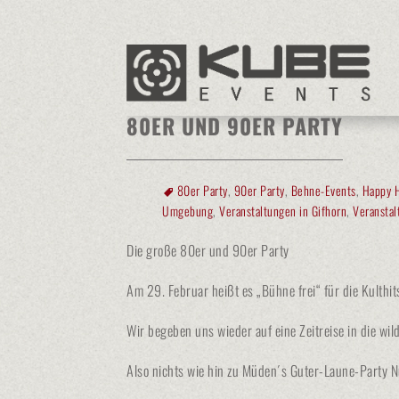
Kube Events
>
Veranstaltungen in Müden
80ER UND 90ER PARTY
80er Party
,
90er Party
,
Behne-Events
,
Happy 
Umgebung
,
Veranstaltungen in Gifhorn
,
Veransta
Die große 80er und 90er Party
Am 29. Februar heißt es „Bühne frei“ für die Kulth
Wir begeben uns wieder auf eine Zeitreise in die wi
Also nichts wie hin zu Müden´s Guter-Laune-Party 