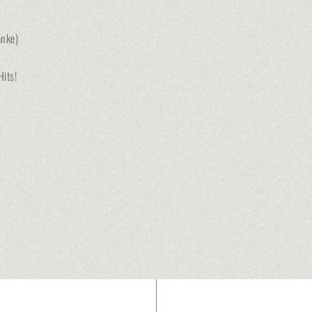
änke)
its!