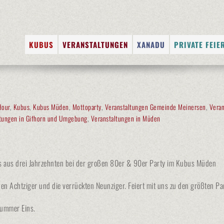
Zum
KUBUS
VERANSTALTUNGEN
XANADU
PRIVATE FEIE
Inhalt
DIE LOCATION
VERANSTALTUNGSKALENDER
XANADU-MUSIK-EXPRE
FULL-SERVIC
springen
FOTOGALERIEN
FOTOGALERIEN
DJ BUCHEN
RÄUMLICHKE
JOBS
ANGEBOT FÜR VERANST
CATERING
Hour
,
Kubus
,
Kubus Müden
,
Mottoparty
,
Veranstaltungen Gemeinde Meinersen
,
Veran
KÜNSTLERVE
ltungen in Gifhorn und Umgebung
,
Veranstaltungen in Müden
KÜNSTLER VO
SHUTTLE-SER
its aus drei Jahrzehnten bei der großen 80er & 90er Party im Kubus Müden
lden Achtziger und die verrückten Neunziger. Feiert mit uns zu den größten Pa
Nummer Eins.