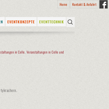
Home
Kontakt & Anfahrt
Suchen
RN
EVENTKONZEPTE
EVENTTECHNIK
nach:
SS
E
STADTFESTE
PROFESSIONELLES
EQUIPMENT
ITEN
SCHÜTZENFESTE
LICHTTECHNIK
ALTER
KÜNSTLERVERMITTLUNG
staltungen in Celle
,
Veranstaltungen in Celle und
TONTECHNIK
RMITTLUNG
KÜNSTLER VON A – Z
BÜHNENTECHNIK
N A – Z
VERMIETUNG (DRY HIRE) &
VICE
VERKAUF VON EQUIPMENT
rtykrachern.