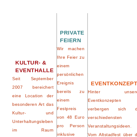
PRIVATE
FEIERN
Wir machen
Ihre Feier zu
KULTUR- &
einem
EVENTHALLE
persönlichen
Seit September
Ereignis
EVENTKONZEP
2007 bereichert
bereits zu
Hinter unser
eine Location der
einem
Eventkonzepten
besonderen Art das
Festpreis
verbergen sich d
Kultur- und
von 48 Euro
verschiedensten
Unterhaltungsleben
pro Person
Veranstaltungsideen.
im Raum
inklusive
Vom Altstadfest über d