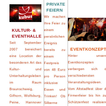
PRIVATE
FEIERN
Wir machen
Ihre Feier zu
einem
KULTUR- &
EVENTHALLE
persönlichen
Seit September
Ereignis
EVENTKONZEP
2007 bereichert
bereits zu
Hinter unser
eine Location der
einem
Eventkonzepten
besonderen Art das
Festpreis
verbergen sich d
Kultur- und
von 48 Euro
verschiedensten
Unterhaltungsleben
pro Person
Veranstaltungsideen.
im Raum
inklusive
Vom Altstadfest über d
Braunschweig,
Essen und
Firmenfeier bis hin z
Gifhorn, Wolfsburg,
Trinken! Ob
Schützenfest realisier
Peine, Hannover
Silberne