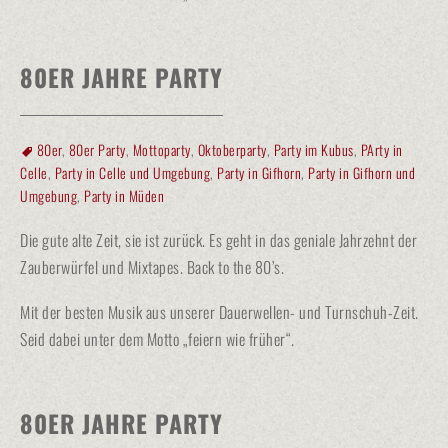
80ER JAHRE PARTY
80er
,
80er Party
,
Mottoparty
,
Oktoberparty
,
Party im Kubus
,
PArty in
Celle
,
Party in Celle und Umgebung
,
Party in Gifhorn
,
Party in Gifhorn und
Umgebung
,
Party in Müden
Die gute alte Zeit, sie ist zurück. Es geht in das geniale Jahrzehnt der
Zauberwürfel und Mixtapes. Back to the 80’s.
Mit der besten Musik aus unserer Dauerwellen- und Turnschuh-Zeit.
Seid dabei unter dem Motto „feiern wie früher“.
80ER JAHRE PARTY