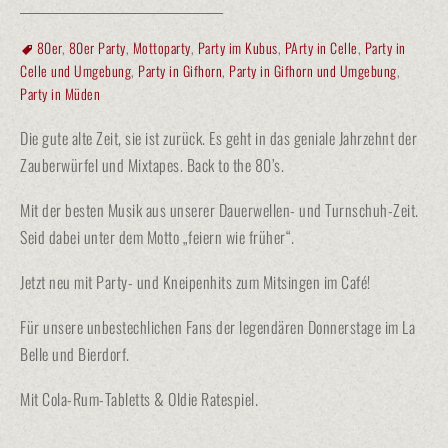
80er
,
80er Party
,
Mottoparty
,
Party im Kubus
,
PArty in Celle
,
Party in
Celle und Umgebung
,
Party in Gifhorn
,
Party in Gifhorn und Umgebung
,
Party in Müden
Die gute alte Zeit, sie ist zurück. Es geht in das geniale Jahrzehnt der
Zauberwürfel und Mixtapes. Back to the 80’s.
Mit der besten Musik aus unserer Dauerwellen- und Turnschuh-Zeit.
Seid dabei unter dem Motto „feiern wie früher“.
Jetzt neu mit Party- und Kneipenhits zum Mitsingen im Café!
Für unsere unbestechlichen Fans der legendären Donnerstage im La
Belle und Bierdorf.
Mit Cola-Rum-Tabletts & Oldie Ratespiel.