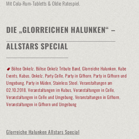
Mit Cola-Rum-Tabletts & Oldie Ratespiel.
DIE „GLORREICHEN HALUNKEN“ –
ALLSTARS SPECIAL
Böhse Onkelz
,
Böhse Onkelz Tribute Band
,
Glorreiche Halunken
,
Kube
Events
,
Kubus
,
Onkelz
,
Party Celle
,
Party in Gifhorn
,
Party in Gifhorn und
Umgebung
,
Party in Müden
,
Stainless Steel
,
Veranstaltungen am
02.10.2018
,
Veranstaltungen im Kubus
,
Veranstaltungen in Celle
,
Veranstaltungen in Celle und Umgebung
,
Veranstaltungen in Gifhorn
,
Veranstaltungen in Gifhorn und Umgebung
Glorreiche Halunken Allstars Special