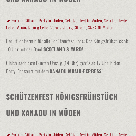
Party in Gifhorn
,
Party in Müden
,
Schützenfest in Müden
,
Schützenfeste
Celle
,
Veranstaltung Celle
,
Veranstaltung Gifhorn
,
XANADU Müden
Der Pflichttermin für alle Schützenfest-Fans: Das Königsfrühstück ab
10 Uhr mit der Band
SCOTLAND & YARD
!
Gleich nach dem Bunten Umzug (14 Uhr) geht’s ab 17 Uhr in den
Party-Endspurt mit dem
XANADU MUSIK-EXPRESS
!
SCHÜTZENFEST KÖNIGSFRÜHSTÜCK
UND XANADU IN MÜDEN
Party in Gifhorn
,
Party in Müden
,
Schützenfest in Müden
,
Schützenfeste