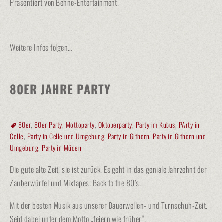
Präsentiert von Behne-Entertainment.
Weitere Infos folgen…
80ER JAHRE PARTY
80er
,
80er Party
,
Mottoparty
,
Oktoberparty
,
Party im Kubus
,
PArty in
Celle
,
Party in Celle und Umgebung
,
Party in Gifhorn
,
Party in Gifhorn und
Umgebung
,
Party in Müden
Die gute alte Zeit, sie ist zurück. Es geht in das geniale Jahrzehnt der
Zauberwürfel und Mixtapes. Back to the 80’s.
Mit der besten Musik aus unserer Dauerwellen- und Turnschuh-Zeit.
Seid dabei unter dem Motto „feiern wie früher“.