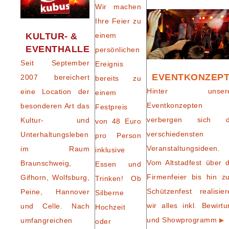
Wir machen
Ihre Feier zu
einem
KULTUR- &
EVENTHALLE
persönlichen
Seit September
Ereignis
EVENTKONZEP
2007 bereichert
bereits zu
Hinter unser
eine Location der
einem
Eventkonzepten
besonderen Art das
Festpreis
verbergen sich d
Kultur- und
von 48 Euro
verschiedensten
Unterhaltungsleben
pro Person
Veranstaltungsideen.
im Raum
inklusive
Vom Altstadfest über d
Braunschweig,
Essen und
Firmenfeier bis hin z
Gifhorn, Wolfsburg,
Trinken! Ob
Schützenfest realisier
Peine, Hannover
Silberne
wir alles inkl. Bewirtu
und Celle. Nach
Hochzeit
und Showprogramm
umfangreichen
oder