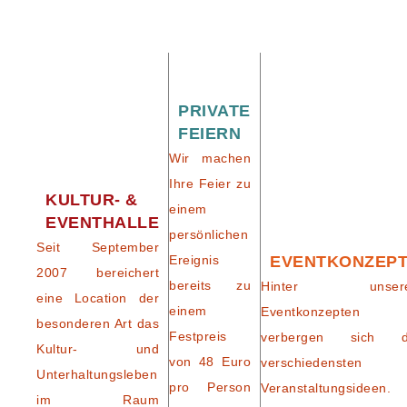
PRIVATE
FEIERN
Wir machen
Ihre Feier zu
KULTUR- &
einem
EVENTHALLE
persönlichen
Seit September
Ereignis
EVENTKONZEP
2007 bereichert
bereits zu
Hinter unser
eine Location der
einem
Eventkonzepten
besonderen Art das
Festpreis
verbergen sich d
Kultur- und
von 48 Euro
verschiedensten
Unterhaltungsleben
pro Person
Veranstaltungsideen.
im Raum