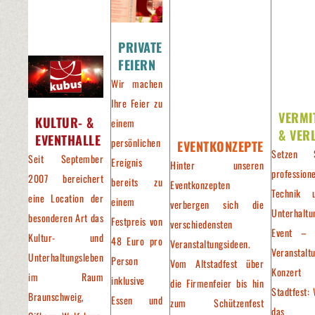
PRIVATE
FEIERN
Wir machen
Ihre Feier zu
VERMI
KULTUR- &
einem
& VER
EVENTHALLE
persönlichen
EVENTKONZEPTE
Setzen 
Seit September
Ereignis
Hinter unseren
professione
2007 bereichert
bereits zu
Eventkonzepten
Technik 
eine Location der
einem
verbergen sich die
Unterhaltu
besonderen Art das
Festpreis von
verschiedensten
Event – 
Kultur- und
48 Euro pro
Veranstaltungsideen.
Veranstalt
Unterhaltungsleben
Person
Vom Altstadfest über
Konzer
im Raum
inklusive
die Firmenfeier bis hin
Stadtfest: 
Braunschweig,
Essen und
zum Schützenfest
das pa