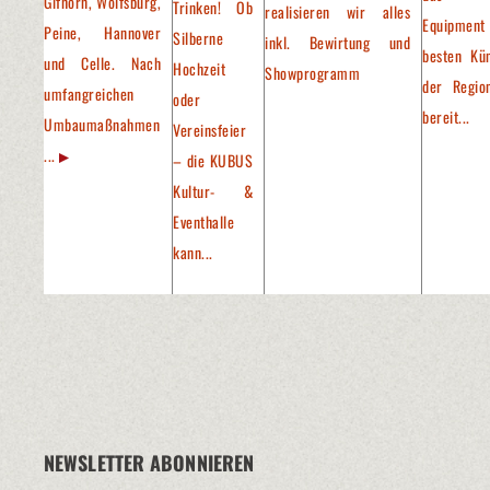
Gifhorn, Wolfsburg,
Trinken! Ob
realisieren wir alles
Equipment
Peine, Hannover
Silberne
inkl. Bewirtung und
besten Kün
und Celle. Nach
Hochzeit
Showprogramm
der Regio
umfangreichen
oder
bereit...
Umbaumaßnahmen
Vereinsfeier
...
– die KUBUS
Kultur- &
Eventhalle
kann...
NEWSLETTER ABONNIEREN