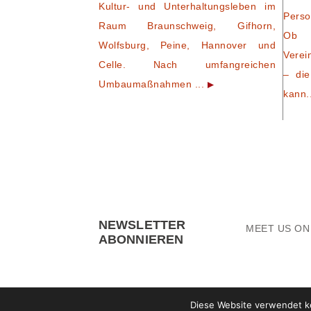
Kultur- und Unterhaltungsleben im
Perso
Raum Braunschweig, Gifhorn,
Ob 
Wolfsburg, Peine, Hannover und
Verei
Celle. Nach umfangreichen
– die
Umbaumaßnahmen ...
kann.
NEWSLETTER
MEET US O
ABONNIEREN
Diese Website verwendet ke
© 2016 KUBE-EVENTS.DE
· WEBDESIGN