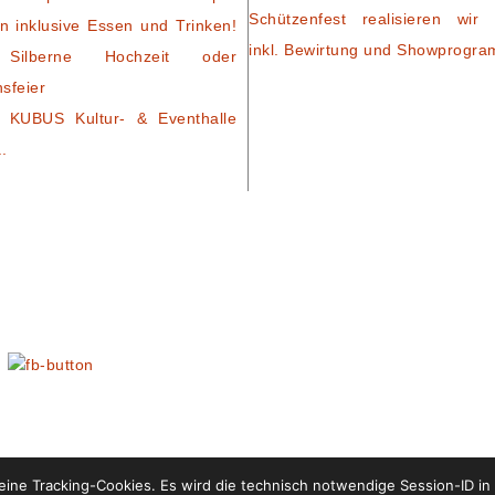
Schützenfest realisieren wir 
n inklusive Essen und Trinken!
inkl. Bewirtung und Showprogr
Silberne Hochzeit oder
nsfeier
 KUBUS Kultur- & Eventhalle
..
N
ine Tracking-Cookies. Es wird die technisch notwendige Session-ID in
:
PURA-DESIGN.DE
HOME
|
KONTAK