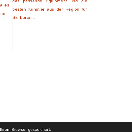
das passende Equipment und die
alles
besten Künstler aus der Region für
amm
Sie bereit...
 Ihrem Browser gespeichert.
T
|
IMPRESSUM
|
DATENSCHUTZ