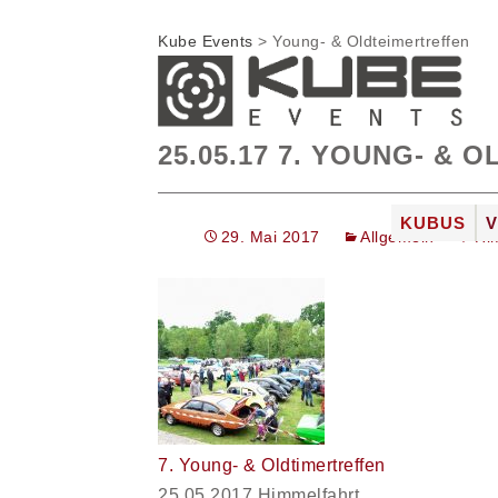
Kube Events
>
Young- & Oldteimertreffen
25.05.17 7. YOUNG- &
Zum
KUBUS
29. Mai 2017
Allgemein
Hi
Inhalt
DIE LOC
springen
FOTOGAL
JOBS
7. Young- & Oldtimertreffen
25.05.2017 Himmelfahrt