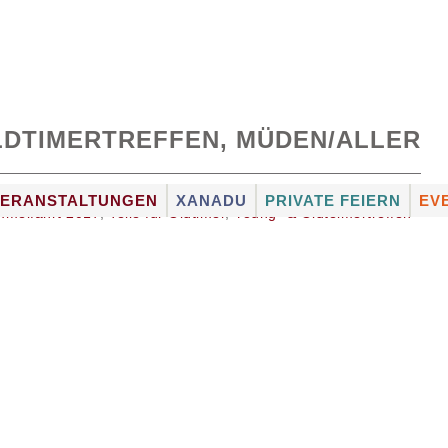
 OLDTIMERTREFFEN, MÜDEN/ALLER
VERANSTALTUNGEN
XANADU
PRIVATE FEIERN
EV
mmelfahrt 2017
,
Teile für Oldtimer
,
Young- & Oldteimertreffen
ATION
VERANSTALTUNGSKALENDER
XANADU-MUSIK-
FULL-SERVICE
ST
EXPRESS
ERIEN
FOTOGALERIEN
RÄUMLICHKEITEN
SC
DJ BUCHEN
CATERING
KÜ
ANGEBOT FÜR
KÜNSTLERVERMITTL
KÜ
VERANSTALTER
KÜNSTLER VON A – Z
SHUTTLE-SERVICE