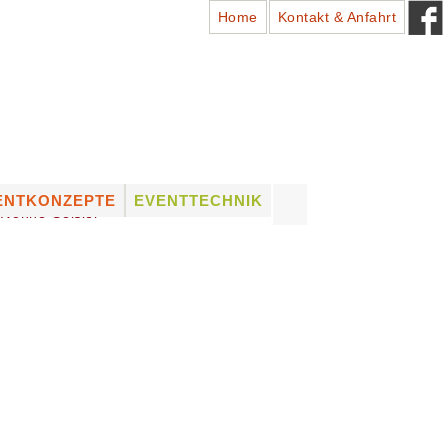
Home
Kontakt & Anfahrt
Suchen
ENTKONZEPTE
EVENTTECHNIK
Ivonne Geisler
nach:
ADTFESTE
PROFESSIONELLES
EQUIPMENT
HÜTZENFESTE
LICHTTECHNIK
NSTLERVERMITTLUNG
TONTECHNIK
UNG
NSTLER VON A – Z
BÜHNENTECHNIK
VERMIETUNG (DRY HIRE)
& VERKAUF VON
EQUIPMENT