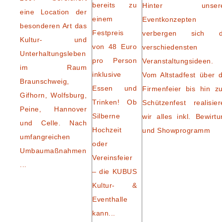
bereits zu
Hinter unser
eine Location der
einem
Eventkonzepten
besonderen Art das
Festpreis
verbergen sich d
Kultur- und
von 48 Euro
verschiedensten
Unterhaltungsleben
pro Person
Veranstaltungsideen.
im Raum
inklusive
Vom Altstadfest über d
Braunschweig,
Essen und
Firmenfeier bis hin z
Gifhorn, Wolfsburg,
Trinken! Ob
Schützenfest realisier
Peine, Hannover
Silberne
wir alles inkl. Bewirtu
und Celle. Nach
Hochzeit
und Showprogramm
umfangreichen
oder
Umbaumaßnahmen
Vereinsfeier
...
– die KUBUS
Kultur- &
Eventhalle
kann...