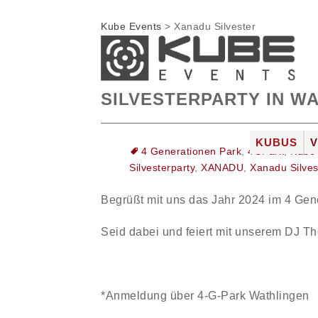
Kube Events
>
Xanadu Silvester
SILVESTERPARTY IN W
Zum
KUBUS
4 Generationen Park
,
4GPark
,
Kube 
Inhalt
DIE LOC
Silvesterparty
,
XANADU
,
Xanadu Silves
springen
FOTOGAL
Begrüßt mit uns das Jahr 2024 im 4 Gen
JOBS
Seid dabei und feiert mit unserem DJ Th
*Anmeldung über 4-G-Park Wathlingen