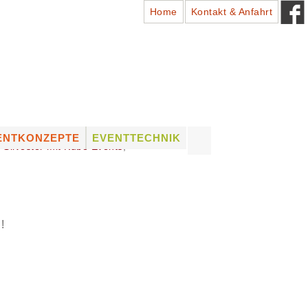
Home
Kontakt & Anfahrt
Suchen
ENTKONZEPTE
EVENTTECHNIK
,
Silvester mit Kube Events
,
nach:
ADTFESTE
PROFESSIONELLES
EQUIPMENT
HÜTZENFESTE
LICHTTECHNIK
NSTLERVERMITTLUNG
TONTECHNIK
UNG
NSTLER VON A – Z
!
BÜHNENTECHNIK
VERMIETUNG (DRY HIRE)
& VERKAUF VON
EQUIPMENT