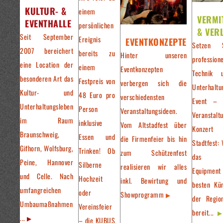
KULTUR- &
einem
VERMI
EVENTHALLE
persönlichen
& VER
Seit September
Ereignis
EVENTKONZEPTE
Setzen 
2007 bereichert
bereits zu
Hinter unseren
professione
eine Location der
einem
Eventkonzepten
Technik 
besonderen Art das
Festpreis von
verbergen sich die
Unterhaltu
Kultur- und
48 Euro pro
verschiedensten
Event – 
Unterhaltungsleben
Person
Veranstaltungsideen.
Veranstalt
im Raum
inklusive
Vom Altstadfest über
Konzer
Braunschweig,
Essen und
die Firmenfeier bis hin
Stadtfest: 
Gifhorn, Wolfsburg,
Trinken! Ob
zum Schützenfest
das pa
Peine, Hannover
Silberne
realisieren wir alles
Equipment
und Celle. Nach
Hochzeit
inkl. Bewirtung und
besten Kün
umfangreichen
oder
Showprogramm
der Regio
Umbaumaßnahmen
Vereinsfeier
bereit...
...
– die KUBUS