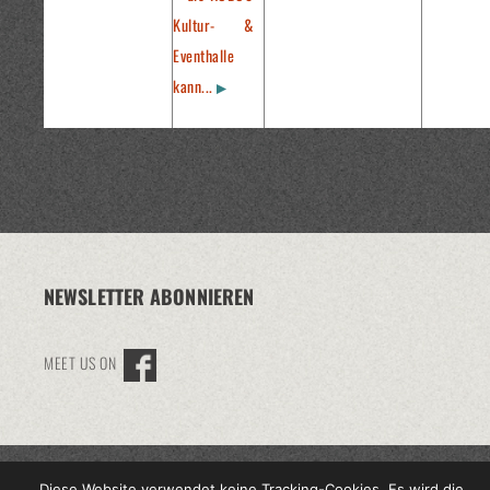
Kultur- &
Eventhalle
kann...
NEWSLETTER ABONNIEREN
MEET US ON
© 2016 KUBE-EVENTS.DE
Diese Website verwendet keine Tracking-Cookies. Es wird die