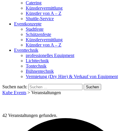
Catering
Künstlervermittlung
Künstler von A – Z
Shuttle-Service
Eventkonzepte
Stadtfeste
Schützenfeste
Künstlervermittlung
Künstler von A – Z
Eventtechnik
professionelles Equipment
Lichttechnik
Tontechnik
Bühnentechnik
Vermietung (Dry Hire) & Verkauf von Equipment
Suchen nach:
Kube Events
>
Veranstaltungen
42 Veranstaltungen gefunden.