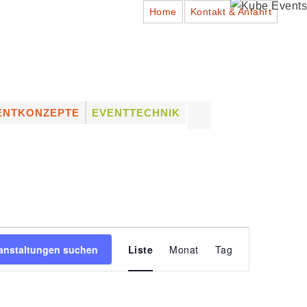
Home
Kontakt & Anfahrt
Suchen
ENTKONZEPTE
EVENTTECHNIK
nach:
ADTFESTE
PROFESSIONELLES
EQUIPMENT
HÜTZENFESTE
LICHTTECHNIK
NSTLERVERMITTLUNG
TONTECHNIK
UNG
NSTLER VON A – Z
BÜHNENTECHNIK
VERMIETUNG (DRY HIRE)
VERANSTALTUNG
& VERKAUF VON
anstaltungen suchen
Liste
Monat
Tag
EQUIPMENT
ANSICHTEN-
NAVIGATION