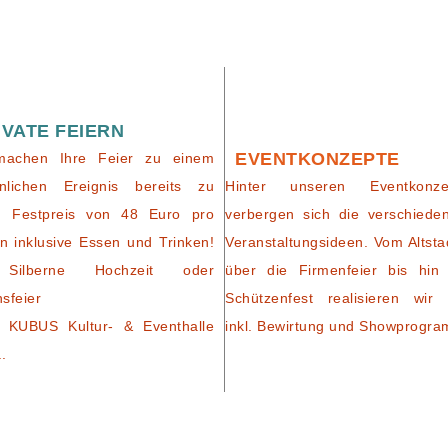
IVATE FEIERN
EVENTKONZEPTE
machen Ihre Feier zu einem
nlichen Ereignis bereits zu
Hinter unseren Eventkonze
m Festpreis von 48 Euro pro
verbergen sich die verschiede
n inklusive Essen und Trinken!
Veranstaltungsideen. Vom Altsta
Silberne Hochzeit oder
über die Firmenfeier bis hin
nsfeier
Schützenfest realisieren wir 
 KUBUS Kultur- & Eventhalle
inkl. Bewirtung und Showprogr
..