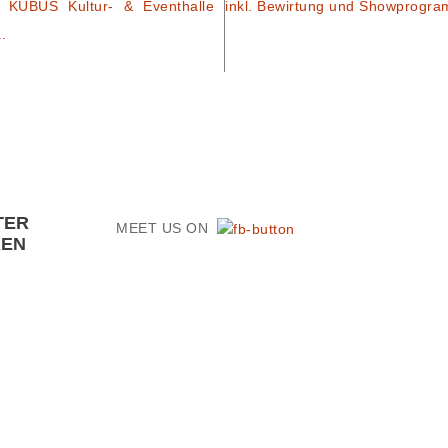
 KUBUS Kultur- & Eventhalle
inkl. Bewirtung und Showprogr
..
TER
MEET US ON
REN
:
PURA-DESIGN.DE
HOME
|
KONTAK