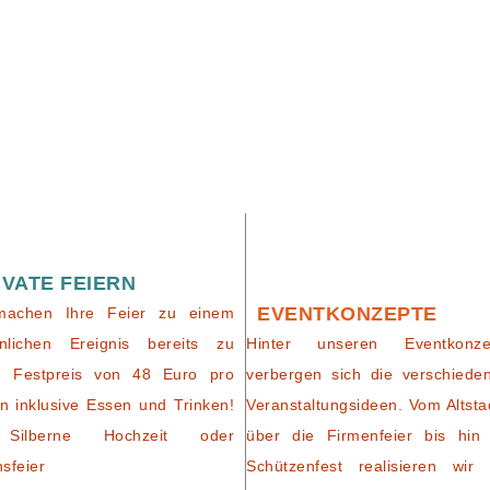
IVATE FEIERN
EVENTKONZEPTE
machen Ihre Feier zu einem
nlichen Ereignis bereits zu
Hinter unseren Eventkonze
m Festpreis von 48 Euro pro
verbergen sich die verschiede
n inklusive Essen und Trinken!
Veranstaltungsideen. Vom Altsta
Silberne Hochzeit oder
über die Firmenfeier bis hin
nsfeier
Schützenfest realisieren wir 