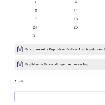
0
0
3
4
Veranstaltungen
Veranstaltungen
0
0
10
11
Veranstaltungen
Veranstaltungen
0
0
17
18
Veranstaltungen
Veranstaltungen
0
0
24
25
Veranstaltungen
Veranstaltungen
0
0
31
1
Veranstaltungen
Veranstaltungen
Es wurden keine Ergebnisse für diese Ansicht gefunden. 
Hinweis
Es gibt keine Veranstaltungen an diesem Tag.
Hinweis
Juli