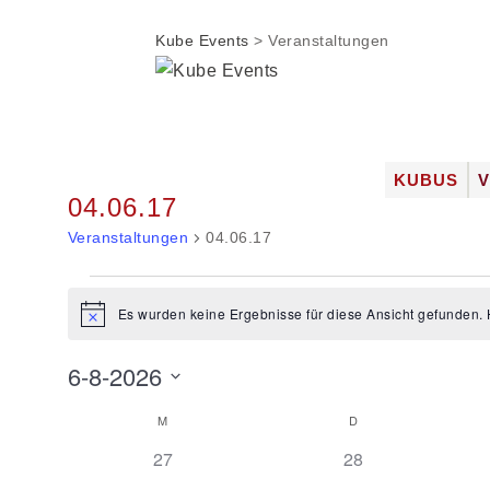
Kube Events
>
Veranstaltungen
Zum
KUBUS
04.06.17
Inhalt
DIE LOC
springen
Veranstaltungen
04.06.17
FOTOGAL
JOBS
Veranstaltungen
Es wurden keine Ergebnisse für diese Ansicht gefunden. 
Hinweis
6-8-2026
Datum
M
MONTAG
D
DIENSTAG
Kalender
wählen.
von
0
0
27
28
Veranstaltungen
Veranstaltungen
Veranstaltungen