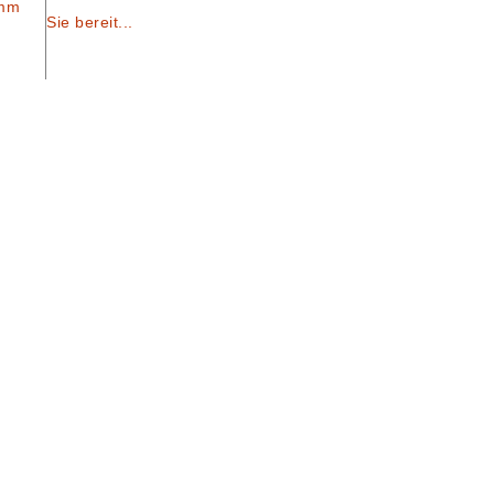
amm
Sie bereit...
T
|
IMPRESSUM
|
DATENSCHUTZ