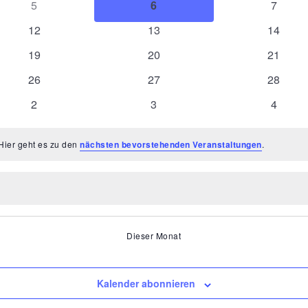
0
0
0
5
6
7
Veranstaltungen
Veranstaltungen
Veranst
0
0
0
12
13
14
Veranstaltungen
Veranstaltungen
Veranst
0
0
0
19
20
21
Veranstaltungen
Veranstaltungen
Veranst
0
0
0
26
27
28
Veranstaltungen
Veranstaltungen
Veranst
0
0
0
2
3
4
Veranstaltungen
Veranstaltungen
Veranst
Hier geht es zu den
nächsten bevorstehenden Veranstaltungen
.
Dieser Monat
Kalender abonnieren