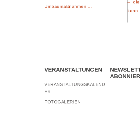
– die
Umbaumaßnahmen ...
kann.
VERANSTALTUNGEN
NEWSLET
ABONNIE
VERANSTALTUNGSKALEND
ER
FOTOGALERIEN
© 2016 KUBE-EVENTS.DE
· WEBDESIGN