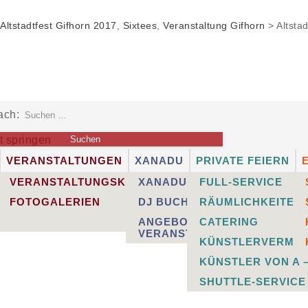
Altstadtfest Gifhorn 2017
,
Sixtees
,
Veranstaltung Gifhorn
>
Altstad
ach:
t springen
VERANSTALTUNGEN
XANADU
PRIVATE FEIERN
unden.
OCATION
VERANSTALTUNGSKALENDER
XANADU-MUSIK-EXPRESS
FULL-SERVICE
ALERIEN
FOTOGALERIEN
DJ BUCHEN
RÄUMLICHKEITEN
n
ANGEBOT FÜR
CATERING
VERANSTALTER
KÜNSTLERVERMIT
KÜNSTLER VON A –
SHUTTLE-SERVICE