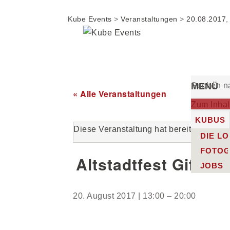
Kube Events
>
Veranstaltungen
>
20.08.2017
,
MENÜ
Suchen n
« Alle Veranstaltungen
Zum Inhal
KUBUS
Diese Veranstaltung hat bereits stattgef
DIE L
FOTOG
Altstadtfest Gifhor
JOBS
20. August 2017 | 13:00
–
20:00