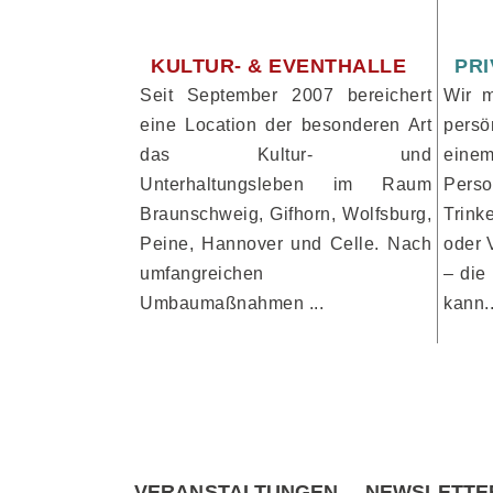
KULTUR- & EVENTHALLE
PRI
Seit September 2007 bereichert
Wir m
eine Location der besonderen Art
persö
das Kultur- und
einem
Unterhaltungsleben im Raum
Pers
Braunschweig, Gifhorn, Wolfsburg,
Trin
Peine, Hannover und Celle. Nach
oder 
umfangreichen
– die
Umbaumaßnahmen ...
kann.
VERANSTALTUNGEN
NEWSLETTE