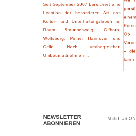
Wir 
Seit September 2007 bereichert eine
persö
Location der besonderen Art das
eine
Kultur- und Unterhaltungsleben im
Perso
Raum Braunschweig, Gifhorn,
Ob 
Wolfsburg, Peine, Hannover und
Verei
Celle. Nach umfangreichen
– die
Umbaumaßnahmen ...
kann.
NEWSLETTER
MEET US O
ABONNIEREN