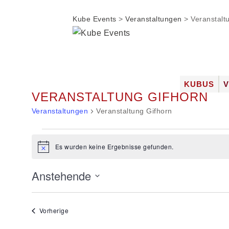
Kube Events
>
Veranstaltungen
>
Veranstalt
Zum
KUBUS
VERANSTALTUNG GIFHORN
Inhalt
DIE LOC
springen
Veranstaltungen
Veranstaltung Gifhorn
FOTOGAL
JOBS
Veranstaltungen
Es wurden keine Ergebnisse gefunden.
Hinweis
Anstehende
Datum
wählen.
Veranstaltungen
Vorherige