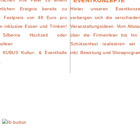
EVENTKONZEPTE
machen Ihre Feier zu einem
nlichen Ereignis bereits zu
Hinter unseren Eventkonze
m Festpreis von 48 Euro pro
verbergen sich die verschiede
n inklusive Essen und Trinken!
Veranstaltungsideen. Vom Altsta
Silberne Hochzeit oder
über die Firmenfeier bis hin
nsfeier
Schützenfest realisieren wir 
 KUBUS Kultur- & Eventhalle
inkl. Bewirtung und Showprogr
..
N