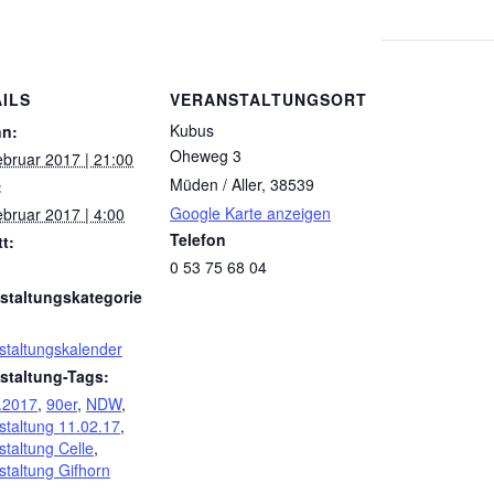
ILS
VERANSTALTUNGSORT
Kubus
nn:
Oheweg 3
ebruar 2017 | 21:00
Müden / Aller
,
38539
:
Google Karte anzeigen
ebruar 2017 | 4:00
Telefon
tt:
0 53 75 68 04
staltungskategorie
staltungskalender
staltung-Tags:
.2017
,
90er
,
NDW
,
staltung 11.02.17
,
staltung Celle
,
staltung Gifhorn