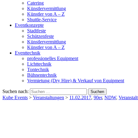
Catering
Künstlervermittlung
Künstler von A – Z
Shuttle-Service
Eventkonzepte
Stadtfeste
Schützenfeste
Künstlervermittlung
Künstler von A – Z
Eventtechnik
professionelles Equipment
Lichttechnik
Tontechnik
Bühnentechnik
Vermietung (Dry Hire) & Verkauf von Equipment
Suchen nach:
Kube Events
>
Veranstaltungen
>
11.02.2017
,
90er
,
NDW
,
Veranstal