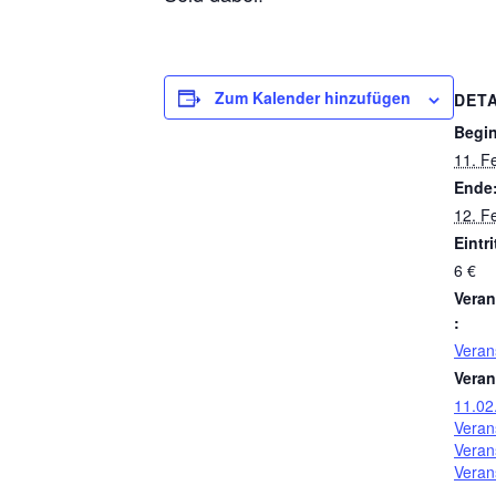
Zum Kalender hinzufügen
DETA
Begi
11. F
Ende
12. F
Eintri
6 €
Veran
:
Veran
Veran
11.02
Veran
Veran
Veran