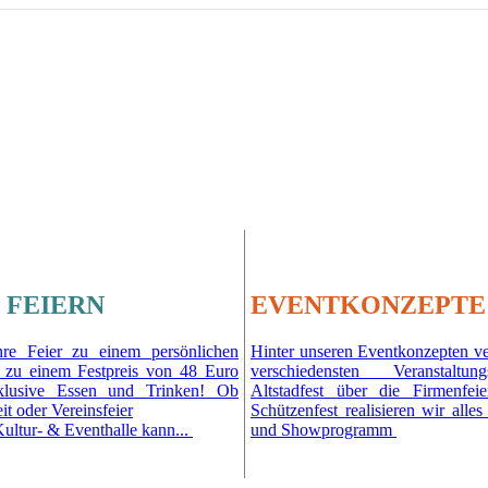
 FEIERN
EVENTKONZEPTE
re Feier zu einem persönlichen
Hinter unseren Eventkonzepten ve
ts zu einem Festpreis von 48 Euro
verschiedensten Veranstaltu
klusive Essen und Trinken! Ob
Altstadfest über die Firmenfe
it oder Vereinsfeier
Schützenfest realisieren wir alle
ltur- & Eventhalle kann...
und Showprogramm