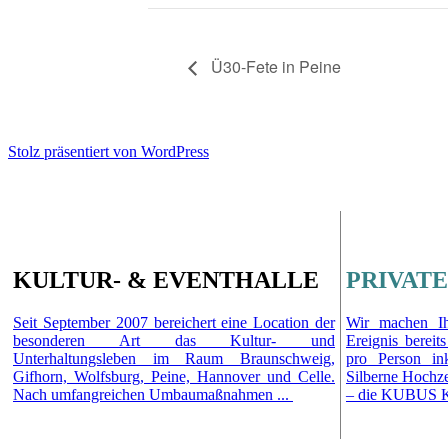
Ü30-Fete in Peine
Stolz präsentiert von WordPress
KULTUR- & EVENTHALLE
PRIVATE
Seit September 2007 bereichert eine Location der
Wir machen Ih
besonderen Art das Kultur- und
Ereignis berei
Unterhaltungsleben im Raum Braunschweig,
pro Person in
Gifhorn, Wolfsburg, Peine, Hannover und Celle.
Silberne Hochze
Nach umfangreichen Umbaumaßnahmen ...
– die KUBUS Ku