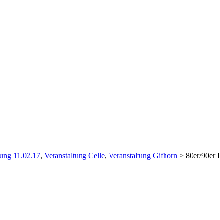
tung 11.02.17
,
Veranstaltung Celle
,
Veranstaltung Gifhorn
>
80er/90er 