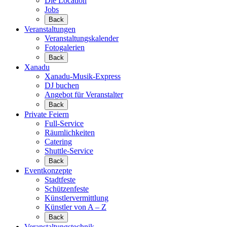
Die Location
Jobs
Back
Veranstaltungen
Veranstaltungskalender
Fotogalerien
Back
Xanadu
Xanadu-Musik-Express
DJ buchen
Angebot für Veranstalter
Back
Private Feiern
Full-Service
Räumlichkeiten
Catering
Shuttle-Service
Back
Eventkonzepte
Stadtfeste
Schützenfeste
Künstlervermittlung
Künstler von A – Z
Back
Veranstaltungstechnik