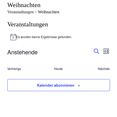
Weihnachten
Veranstaltungen
Weihnachten
Veranstaltungen
Es wurden keine Ergebnisse gefunden.
Hinweis
Veranstal
Veran
Anstehende
Liste
Ansic
Suche
Suche
Datum
Navig
wählen.
und
Veranstaltungen
Vorherige
Heute
Nächste
Ansichten
Veransta
Navigati
Kalender abonnieren