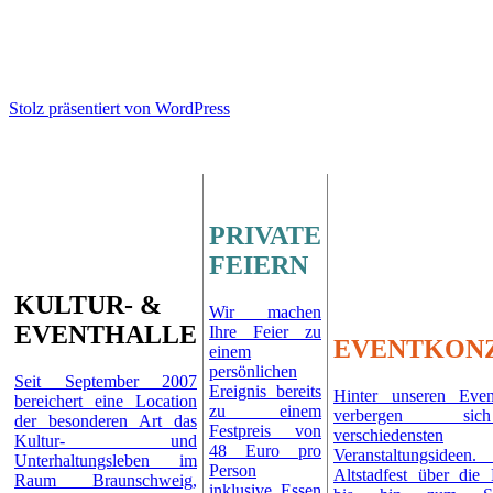
Stolz präsentiert von WordPress
PRIVATE
FEIERN
KULTUR- &
Wir machen
EVENTHALLE
Ihre Feier zu
EVENTKON
einem
persönlichen
Seit September 2007
Ereignis bereits
Hinter unseren Even
bereichert eine Location
zu einem
verbergen si
der besonderen Art das
Festpreis von
verschiedensten
Kultur- und
48 Euro pro
Veranstaltungsid
Unterhaltungsleben im
Person
Altstadfest über die 
Raum Braunschweig,
inklusive Essen