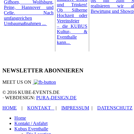
bis hin zum Schü
Gifhorn, Wolfsburg,
und Trinken!
realisieren wir al
Peine, Hannover und
Ob Silberne
Bewirtung und Show
Celle. Nach
Hochzeit oder
umfangreichen
Vereinsfeier
Umbaumaßnahmen ...
– die KUBUS
Kultur- &
Eventhalle
kann...
NEWSLETTER ABONNIEREN
MEET US ON
© 2016 KUBE-EVENTS.DE
· WEBDESIGN:
PURA-DESIGN.DE
HOME
|
KONTAKT
|
IMPRESSUM
|
DATENSCHUTZ
Home
Kontakt / Anfahrt
Kubus Eventhalle