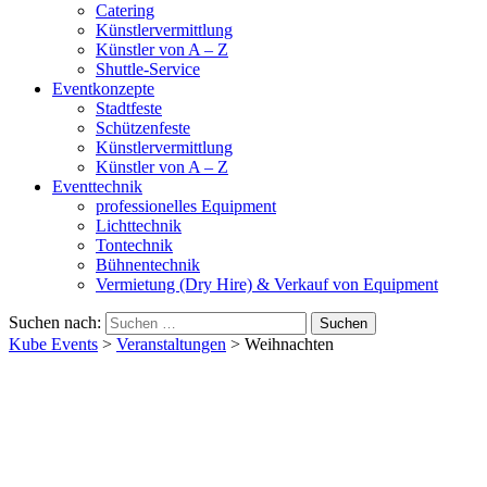
Catering
Künstlervermittlung
Künstler von A – Z
Shuttle-Service
Eventkonzepte
Stadtfeste
Schützenfeste
Künstlervermittlung
Künstler von A – Z
Eventtechnik
professionelles Equipment
Lichttechnik
Tontechnik
Bühnentechnik
Vermietung (Dry Hire) & Verkauf von Equipment
Suchen nach:
Kube Events
>
Veranstaltungen
>
Weihnachten