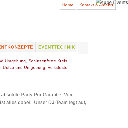
Home
Kontakt & Anfahrt
Suchen
ENTKONZEPTE
EVENTTECHNIK
nach:
ADTFESTE
PROFESSIONELLES
EQUIPMENT
und Umgebung
,
Schützenfeste Kreis
HÜTZENFESTE
 in Uetze und Umgebung
,
Volksfeste
LICHTTECHNIK
NSTLERVERMITTLUNG
TONTECHNIK
UNG
NSTLER VON A – Z
BÜHNENTECHNIK
VERMIETUNG (DRY HIRE)
 absolute Party-Pur Garantie! Vom
& VERKAUF VON
ist alles dabei. Unser DJ-Team legt auf,
EQUIPMENT