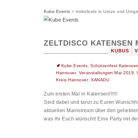
Kube Events
>
Volksfeste in Uetze und Umg
ZELTDISCO KATENSEN 
Zum
KUBUS
Inhalt
DIE LOC
Kube Events
,
Schützenfest Katense
springen
FOTOGAL
Hannover
,
Veranstaltungen Mai 2019
,
JOBS
Kreis Hannover
,
XANADU
Zum ersten Mal in Katensen!!!!!!
Seid dabei und tanzt zu Euren Wunschhi
aktuellen Mainstream über den geliebten
was Ihr Euch wünscht! Eine Party mit 