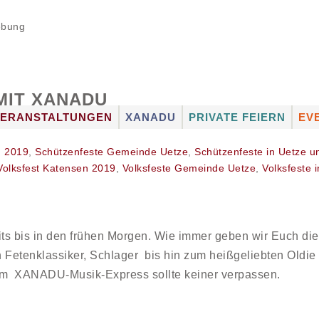
ebung
MIT XANADU
VERANSTALTUNGEN
XANADU
PRIVATE FEIERN
EV
ATION
VERANSTALTUNGSKALENDER
XANADU-MUSIK-
FULL-SERVICE
ST
EXPRESS
n 2019
,
Schützenfeste Gemeinde Uetze
,
Schützenfeste in Uetze 
ERIEN
FOTOGALERIEN
RÄUMLICHKEITEN
SC
Volksfest Katensen 2019
,
Volksfeste Gemeinde Uetze
,
Volksfeste
DJ BUCHEN
CATERING
KÜ
ANGEBOT FÜR
KÜNSTLERVERMITTL
KÜ
VERANSTALTER
KÜNSTLER VON A – Z
ts bis in den frühen Morgen. Wie immer geben wir Euch die
SHUTTLE-SERVICE
 Fetenklassiker, Schlager bis hin zum heißgeliebten Oldie 
dem XANADU-Musik-Express sollte keiner verpassen.