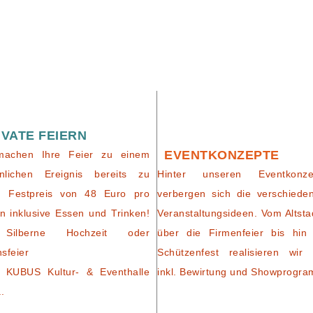
IVATE FEIERN
EVENTKONZEPTE
machen Ihre Feier zu einem
nlichen Ereignis bereits zu
Hinter unseren Eventkonze
m Festpreis von 48 Euro pro
verbergen sich die verschiede
n inklusive Essen und Trinken!
Veranstaltungsideen. Vom Altsta
Silberne Hochzeit oder
über die Firmenfeier bis hin
nsfeier
Schützenfest realisieren wir 
 KUBUS Kultur- & Eventhalle
inkl. Bewirtung und Showprogr
..