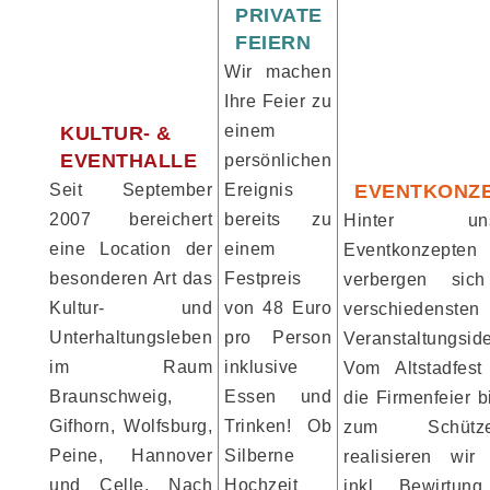
PRIVATE
FEIERN
Wir machen
Ihre Feier zu
einem
KULTUR- &
EVENTHALLE
persönlichen
Seit September
Ereignis
EVENTKONZ
2007 bereichert
bereits zu
Hinter uns
eine Location der
einem
Eventkonzepten
besonderen Art das
Festpreis
verbergen sic
Kultur- und
von 48 Euro
verschiedensten
Unterhaltungsleben
pro Person
Veranstaltungsid
im Raum
inklusive
Vom Altstadfest
Braunschweig,
Essen und
die Firmenfeier b
Gifhorn, Wolfsburg,
Trinken! Ob
zum Schützen
Peine, Hannover
Silberne
realisieren wir 
und Celle. Nach
Hochzeit
inkl. Bewirtun