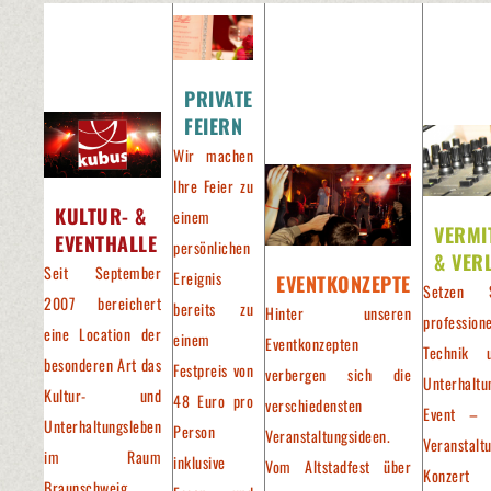
PRIVATE
FEIERN
Wir machen
Ihre Feier zu
KULTUR- &
einem
VERMI
EVENTHALLE
persönlichen
& VER
Seit September
Ereignis
EVENTKONZEPTE
Setzen 
2007 bereichert
bereits zu
Hinter unseren
professione
eine Location der
einem
Eventkonzepten
Technik 
besonderen Art das
Festpreis von
verbergen sich die
Unterhaltu
Kultur- und
48 Euro pro
verschiedensten
Event – 
Unterhaltungsleben
Person
Veranstaltungsideen.
Veranstalt
im Raum
inklusive
Vom Altstadfest über
Konzer
Braunschweig,