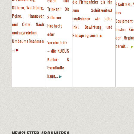
Essen und
die Firmenfeier bis hin
Stadtfest: 
Gifhorn, Wolfsburg,
Trinken! Ob
zum Schützenfest
das pa
Peine, Hannover
Silberne
realisieren wir alles
Equipment
und Celle. Nach
Hochzeit
inkl. Bewirtung und
besten Kün
umfangreichen
oder
Showprogramm
der Regio
Umbaumaßnahmen
Vereinsfeier
bereit...
...
– die KUBUS
Kultur- &
Eventhalle
kann...
NEWSLETTER ABONNIEREN