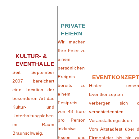
PRIVATE
FEIERN
Wir machen
Ihre Feier zu
KULTUR- &
einem
EVENTHALLE
persönlichen
Seit September
Ereignis
EVENTKONZEP
2007 bereichert
bereits zu
Hinter unser
eine Location der
einem
Eventkonzepten
besonderen Art das
Festpreis
verbergen sich d
Kultur- und
von 48 Euro
verschiedensten
Unterhaltungsleben
pro Person
Veranstaltungsideen.
im Raum
inklusive
Vom Altstadfest über d
Braunschweig,
Essen und
Firmenfeier bis hin z