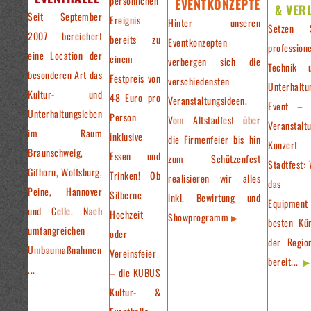
persönlichen
EVENTKONZEPTE
& VER
Seit September
Ereignis
Hinter unseren
Setzen 
2007 bereichert
bereits zu
Eventkonzepten
professione
eine Location der
einem
verbergen sich die
Technik 
besonderen Art das
Festpreis von
verschiedensten
Unterhaltu
Kultur- und
48 Euro pro
Veranstaltungsideen.
Event – 
Unterhaltungsleben
Person
Vom Altstadfest über
Veranstalt
im Raum
inklusive
die Firmenfeier bis hin
Konzer
Braunschweig,
Essen und
zum Schützenfest
Stadtfest: 
Gifhorn, Wolfsburg,
Trinken! Ob
realisieren wir alles
das pa
Peine, Hannover
Silberne
inkl. Bewirtung und
Equipment
und Celle. Nach
Hochzeit
Showprogramm
besten Kün
umfangreichen
oder
der Regio
Umbaumaßnahmen
Vereinsfeier
bereit...
...
– die KUBUS
Kultur- &