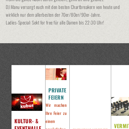
DJ Manu versorgt euch mit den besten Chartbreakern von heute und
wirklich nur dem allerbesten der 70er/80er/90er-Jahre.
Ladies-Special: Sekt for free für alle Damen bis 22:30 Uhr!
PRIVATE
FEIERN
Wir machen
Ihre Feier zu
KULTUR- &
einem
VERMI
EVENTHALLE