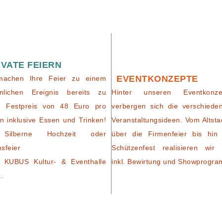
IVATE FEIERN
EVENTKONZEPTE
machen Ihre Feier zu einem
nlichen Ereignis bereits zu
Hinter unseren Eventkonze
m Festpreis von 48 Euro pro
verbergen sich die verschiede
n inklusive Essen und Trinken!
Veranstaltungsideen. Vom Altsta
Silberne Hochzeit oder
über die Firmenfeier bis hin
nsfeier
Schützenfest realisieren wir 
 KUBUS Kultur- & Eventhalle
inkl. Bewirtung und Showprogr
..