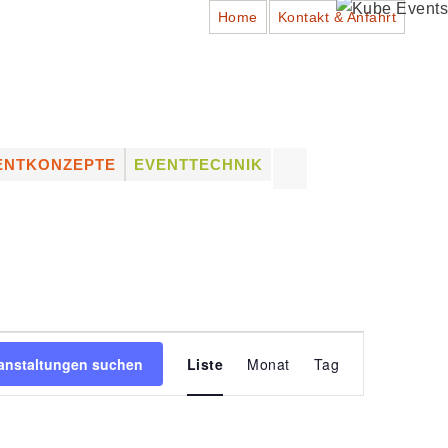
Home
Kontakt & Anfahrt
Suchen
ENTKONZEPTE
EVENTTECHNIK
nach:
ADTFESTE
PROFESSIONELLES
EQUIPMENT
HÜTZENFESTE
LICHTTECHNIK
NSTLERVERMITTLUNG
TONTECHNIK
UNG
NSTLER VON A – Z
BÜHNENTECHNIK
VERMIETUNG (DRY HIRE)
VERANSTALTUNG
& VERKAUF VON
anstaltungen suchen
Liste
Monat
Tag
EQUIPMENT
ANSICHTEN-
NAVIGATION