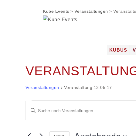
Kube Events
>
Veranstaltungen
>
Veranstalt
Zum
KUBUS
Inhalt
DIE LOC
springen
VERANSTALTUNG 
FOTOGAL
JOBS
Veranstaltungen
Veranstaltung 13.05.17
Veranstaltungen
Veranstaltungen
Bitte
Suche
Schlüsselwort
und
eingeben.
Ansichten,
Anstehende
Suche
Navigation
Heute