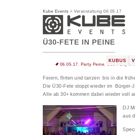
Kube Events
>
Veranstaltung 06.05.17
Ü30-FETE IN PEINE
Zum
KUBUS
06.05.17
,
Party Peine
,
Ü30 Party in 
Inhalt
DIE LOC
springen
Feiern, flirten und tanzen bis in die fr
FOTOGAL
Die Ü30-Fete stoppt wieder im Bürger-J
JOBS
Alle ab 30+ kommen dabei wieder voll au
DJ Mi
aus d
Speci