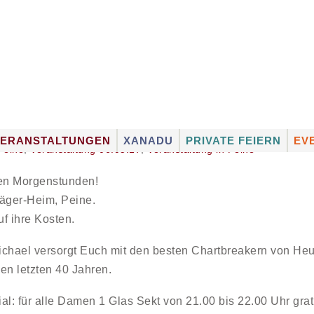
VERANSTALTUNGEN
XANADU
PRIVATE FEIERN
EV
Peine
,
Veranstaltung 06.05.17
,
Veranstaltung in Peine
ATION
VERANSTALTUNGSKALENDER
XANADU-MUSIK-
FULL-SERVICE
ST
EXPRESS
ühen Morgenstunden!
ERIEN
FOTOGALERIEN
RÄUMLICHKEITEN
SC
DJ BUCHEN
äger-Heim, Peine.
CATERING
KÜ
ANGEBOT FÜR
f ihre Kosten.
KÜNSTLERVERMITTL
KÜ
VERANSTALTER
KÜNSTLER VON A – Z
chael versorgt Euch mit den besten Chartbreakern von Heu
SHUTTLE-SERVICE
en letzten 40 Jahren.
al: für alle Damen 1 Glas Sekt von 21.00 bis 22.00 Uhr grat