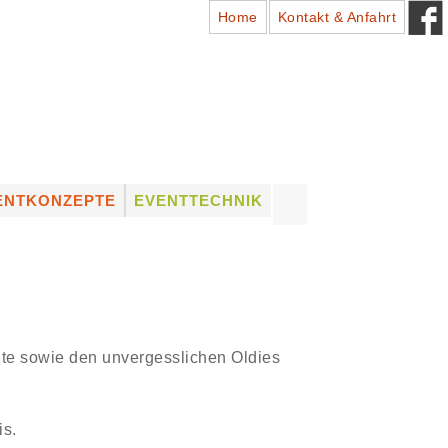
Home
Kontakt & Anfahrt
Suchen
ENTKONZEPTE
EVENTTECHNIK
nach:
ADTFESTE
PROFESSIONELLES
EQUIPMENT
HÜTZENFESTE
LICHTTECHNIK
NSTLERVERMITTLUNG
TONTECHNIK
UNG
NSTLER VON A – Z
BÜHNENTECHNIK
te sowie den unvergesslichen Oldies
VERMIETUNG (DRY HIRE)
& VERKAUF VON
EQUIPMENT
is.