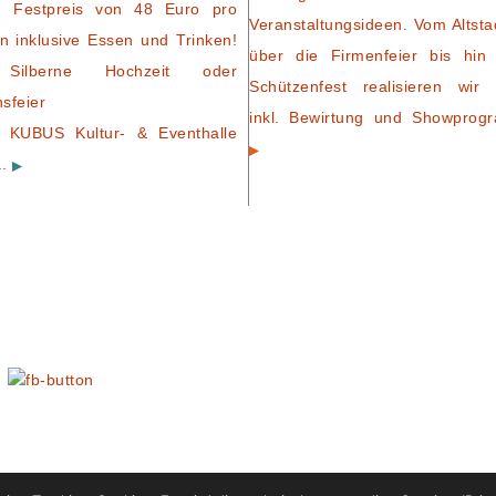
m Festpreis von 48 Euro pro
Veranstaltungsideen. Vom Altsta
n inklusive Essen und Trinken!
über die Firmenfeier bis hin
Silberne Hochzeit oder
Schützenfest realisieren wir 
nsfeier
inkl. Bewirtung und Showprog
 KUBUS Kultur- & Eventhalle
..
N