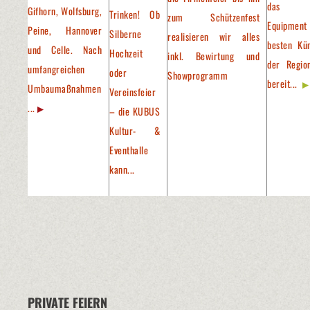
das pa
Gifhorn, Wolfsburg,
Trinken! Ob
zum Schützenfest
Equipment
Peine, Hannover
Silberne
realisieren wir alles
besten Kün
und Celle. Nach
Hochzeit
inkl. Bewirtung und
der Regio
umfangreichen
oder
Showprogramm
bereit...
Umbaumaßnahmen
Vereinsfeier
...
– die KUBUS
Kultur- &
Eventhalle
kann...
PRIVATE FEIERN