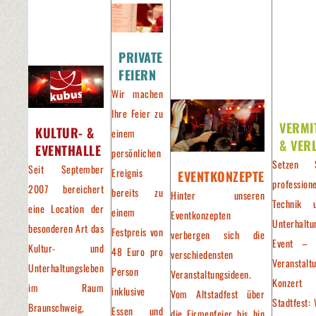
PRIVATE
FEIERN
Wir machen
Ihre Feier zu
VERMI
KULTUR- &
einem
& VER
EVENTHALLE
persönlichen
Setzen 
Seit September
Ereignis
EVENTKONZEPTE
professione
2007 bereichert
bereits zu
Hinter unseren
Technik 
eine Location der
einem
Eventkonzepten
Unterhaltu
besonderen Art das
Festpreis von
verbergen sich die
Event – 
Kultur- und
48 Euro pro
verschiedensten
Veranstalt
Unterhaltungsleben
Person
Veranstaltungsideen.
Konzer
im Raum
inklusive
Vom Altstadfest über
Stadtfest: 
Braunschweig,
Essen und
die Firmenfeier bis hin