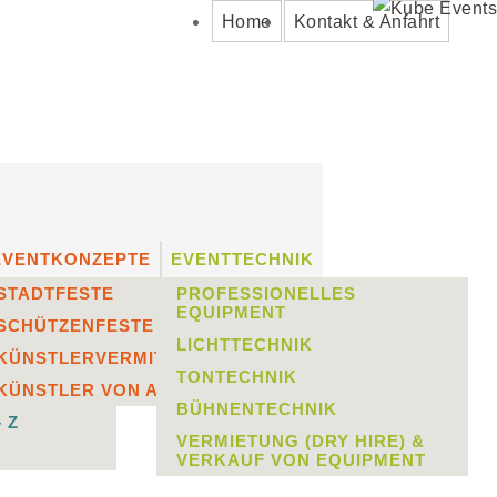
Home
Kontakt & Anfahrt
nstaltung Celle
,
Veranstaltung
EVENTKONZEPTE
EVENTTECHNIK
STADTFESTE
PROFESSIONELLES
EQUIPMENT
SCHÜTZENFESTE
LICHTTECHNIK
und natürlich der besten Musik aus
KÜNSTLERVERMITTLUNG
TONTECHNIK
TLUNG
KÜNSTLER VON A – Z
BÜHNENTECHNIK
 Z
VERMIETUNG (DRY HIRE) &
VERKAUF VON EQUIPMENT