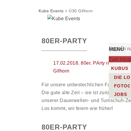
Kube Events
>
Ü30 Gifhorn
80ER-PARTY
MENÜ
Suchen n
Zum Inhal
17.02.2018
,
80er
,
PArty in Celle
,
Pa
KUBUS
Gifhorn
DIE L
Für unsere unbestechlichen Fans der le
FOTOG
Die gute alte Zeit – sie ist zurück! …mi
JOBS
unserer Dauerwellen- und Turnschuh-Zei
Los kommt, wir feiern wie früher!
80ER-PARTY