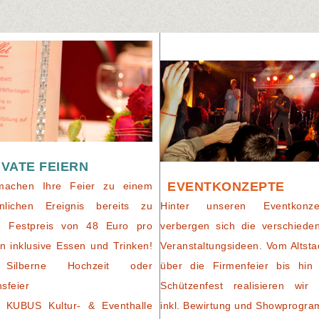
IVATE FEIERN
EVENTKONZEPTE
machen Ihre Feier zu einem
nlichen Ereignis bereits zu
Hinter unseren Eventkonze
m Festpreis von 48 Euro pro
verbergen sich die verschiede
n inklusive Essen und Trinken!
Veranstaltungsideen. Vom Altsta
Silberne Hochzeit oder
über die Firmenfeier bis hin
nsfeier
Schützenfest realisieren wir 
 KUBUS Kultur- & Eventhalle
inkl. Bewirtung und Showprogr