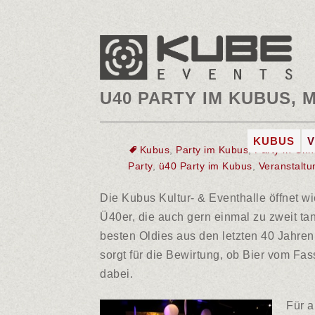
Kube Events
>
Taxi Kaune
Ü40 PARTY IM KUBUS, 
Zum
KUBUS
Kubus
,
Party im Kubus
,
Party in Gi
Inhalt
DIE LOC
Party
,
ü40 Party im Kubus
,
Veranstaltu
springen
FOTOGAL
Die Kubus Kultur- & Eventhalle öffnet wie
JOBS
Ü40er, die auch gern einmal zu zweit t
besten Oldies aus den letzten 40 Jahren
sorgt für die Bewirtung, ob Bier vom Fas
dabei.
Für a