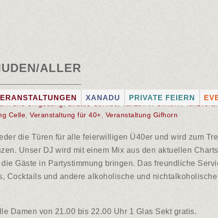
MÜDEN/ALLER
VERANSTALTUNGEN
XANADU
PRIVATE FEIERN
EV
fhorn und Umgebung
,
Shuttle-Service
,
Tanzen in Gifhorn
,
Tanzveran
ATION
VERANSTALTUNGSKALENDER
XANADU-MUSIK-
FULL-SERVICE
ST
ng Celle
,
Veranstaltung für 40+
,
Veranstaltung Gifhorn
EXPRESS
ERIEN
FOTOGALERIEN
RÄUMLICHKEITEN
SC
DJ BUCHEN
der die Türen für alle feierwilligen Ü40er und wird zum Treff
CATERING
KÜ
ANGEBOT FÜR
anzen. Unser DJ wird mit einem Mix aus den aktuellen Char
KÜNSTLERVERMITTL
KÜ
VERANSTALTER
 die Gäste in Partystimmung bringen. Das freundliche Serv
KÜNSTLER VON A – Z
s, Cocktails und andere alkoholische und nichtalkoholische 
SHUTTLE-SERVICE
lle Damen von 21.00 bis 22.00 Uhr 1 Glas Sekt gratis.