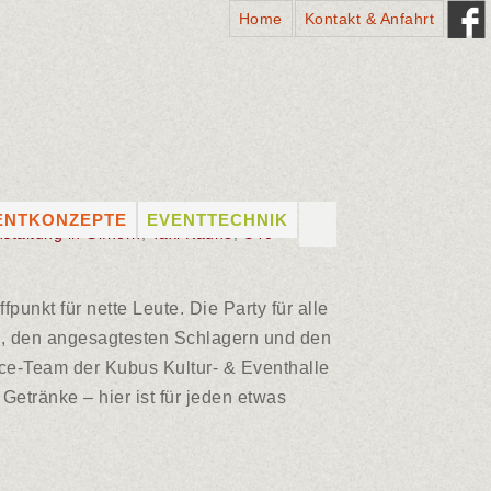
Home
Kontakt & Anfahrt
Suchen
ENTKONZEPTE
EVENTTECHNIK
staltung in Gifhorn
,
Taxi Kaune
,
Ü40
nach:
ADTFESTE
PROFESSIONELLES
EQUIPMENT
HÜTZENFESTE
LICHTTECHNIK
punkt für nette Leute. Die Party für alle
NSTLERVERMITTLUNG
TONTECHNIK
ts, den angesagtesten Schlagern und den
UNG
NSTLER VON A – Z
ice-Team der Kubus Kultur- & Eventhalle
BÜHNENTECHNIK
Getränke – hier ist für jeden etwas
VERMIETUNG (DRY HIRE)
& VERKAUF VON
EQUIPMENT