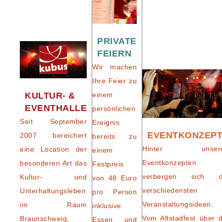
PRIVATE
FEIERN
Wir machen
Ihre Feier zu
einem
KULTUR- &
EVENTHALLE
persönlichen
Seit September
Ereignis
EVENTKONZEP
2007 bereichert
bereits zu
Hinter unser
eine Location der
einem
Eventkonzepten
besonderen Art das
Festpreis
verbergen sich d
Kultur- und
von 48 Euro
verschiedensten
Unterhaltungsleben
pro Person
Veranstaltungsideen.
im Raum
inklusive
Vom Altstadfest über d
Braunschweig,
Essen und