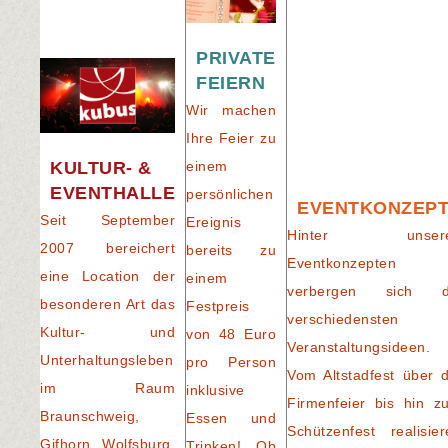
PRIVATE
FEIERN
Wir machen
Ihre Feier zu
einem
KULTUR- &
EVENTHALLE
persönlichen
EVENTKONZEP
Seit September
Ereignis
Hinter unser
2007 bereichert
bereits zu
Eventkonzepten
eine Location der
einem
verbergen sich d
besonderen Art das
Festpreis
verschiedensten
Kultur- und
von 48 Euro
Veranstaltungsideen.
Unterhaltungsleben
pro Person
Vom Altstadfest über d
im Raum
inklusive
Firmenfeier bis hin z
Braunschweig,
Essen und
Schützenfest realisier
Gifhorn, Wolfsburg,
Trinken! Ob