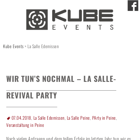
Kube Events
>
La Salle Edemissen
WIR TUN’S NOCHMAL – LA SALLE-
REVIVAL PARTY
07.04.2018
,
La Salle Edemissen
,
La Salle Peine
,
PArty in Peine
,
Veranstaltung in Peine
Nach vielen Anfragen und dem tollen Erfolg im letzten Jahr tun wir es