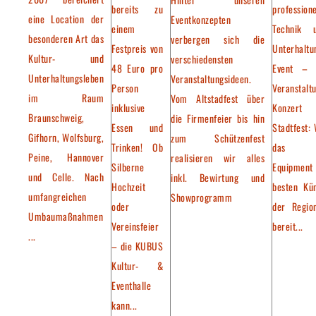
bereits zu
professione
eine Location der
Eventkonzepten
einem
Technik 
besonderen Art das
verbergen sich die
Festpreis von
Unterhaltu
Kultur- und
verschiedensten
48 Euro pro
Event – 
Unterhaltungsleben
Veranstaltungsideen.
Person
Veranstalt
im Raum
Vom Altstadfest über
inklusive
Konzer
Braunschweig,
die Firmenfeier bis hin
Essen und
Stadtfest: 
Gifhorn, Wolfsburg,
zum Schützenfest
Trinken! Ob
das pa
Peine, Hannover
realisieren wir alles
Silberne
Equipment
und Celle. Nach
inkl. Bewirtung und
Hochzeit
besten Kün
umfangreichen
Showprogramm
oder
der Regio
Umbaumaßnahmen
Vereinsfeier
bereit...
...
– die KUBUS
Kultur- &
Eventhalle
kann...