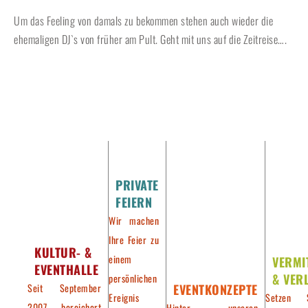
Um das Feeling von damals zu bekommen stehen auch wieder die
ehemaligen DJ`s von früher am Pult. Geht mit uns auf die Zeitreise….
PRIVATE
FEIERN
Wir machen
Ihre Feier zu
KULTUR- &
einem
VERMI
EVENTHALLE
& VER
persönlichen
Seit September
EVENTKONZEPTE
Ereignis
Setzen 
2007 bereichert
Hinter unseren