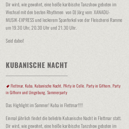
Dir wird, wie gewohnt, eine heiße karibische Tanzshow geboten im
Wechsel mit den besten Rhythmen von DJ Jörg vom XANADU-
MUSIK-EXPRESS und leckerem Spanferkel von der Fleischerei Ramme
um 19.30 Uhr, 20.30 Uhr und 21.30 Uhr.
Seid dabei!
KUBANISCHE NACHT
Flettmar
,
Kuba
,
Kubanische Nacht
,
PArty in Celle
,
Party in Gifhorn
,
Party
in Gifhorn und Umgebung
,
Sommerparty
Das Highlight im Sommer! Kuba in Flettmar!!!!!
Einmal jährlich findet die beliebte Kubanische Nacht in Flettmar statt.
Dir wird, wie gewohnt, eine heiße karibische Tanzshow geboten im