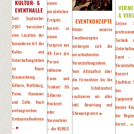
KULTUR- &
einem
VERMI
EVENTHALLE
persönlichen
& VER
Seit September
Ereignis
EVENTKONZEPTE
Setzen 
2007 bereichert
bereits zu
Hinter unseren
professione
eine Location der
einem
Eventkonzepten
Technik 
besonderen Art das
Festpreis von
verbergen sich die
Unterhaltu
Kultur- und
48 Euro pro
verschiedensten
Event – 
Unterhaltungsleben
Person
Veranstaltungsideen.
Veranstalt
im Raum
inklusive
Vom Altstadfest über
Konzer
Braunschweig,
Essen und
die Firmenfeier bis hin
Stadtfest: 
Gifhorn, Wolfsburg,
Trinken! Ob
zum Schützenfest
das pa
Peine, Hannover
Silberne
realisieren wir alles
Equipment
und Celle. Nach
Hochzeit
inkl. Bewirtung und
besten Kün
umfangreichen
oder
Showprogramm
der Regio
Umbaumaßnahmen
Vereinsfeier
bereit...
...
– die KUBUS