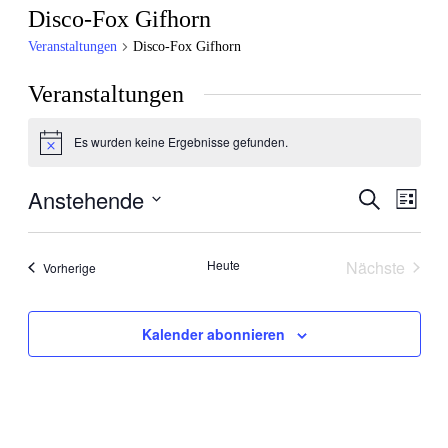
Disco-Fox Gifhorn
Veranstaltungen
Disco-Fox Gifhorn
Veranstaltungen
Es wurden keine Ergebnisse gefunden.
Hinweis
Anstehende
Veranstal
Veran
Suche
Liste
Ansic
Suche
Datum
Navig
wählen.
und
Heute
Nächste
Veranstaltungen
Vorherige
Ansichten
Veranstal
Navigati
Kalender abonnieren