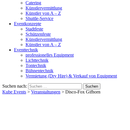
Catering
Künstlervermittlung
Künstler von A – Z
Shuttle-Service
Eventkonzepte
Stadtfeste
Schützenfeste
Künstlervermittlung
Künstler von A – Z
Eventtechnik
professionelles Equipment
Lichttechnik
Tontechnik
Bühnentechnik
Vermietung (Dry Hire) & Verkauf von Equipment
Suchen nach:
Kube Events
>
Veranstaltungen
>
Disco-Fox Gifhorn