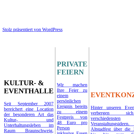
Stolz präsentiert von WordPress
PRIVATE
FEIERN
KULTUR- &
Wir machen
EVENTHALLE
Ihre Feier zu
EVENTKON
einem
persönlichen
Seit September 2007
Ereignis bereits
Hinter unseren Even
bereichert eine Location
zu einem
verbergen si
der besonderen Art das
Festpreis von
verschiedensten
Kultur- und
48 Euro pro
Veranstaltungsid
Unterhaltungsleben im
Person
Altstadfest über die 
Raum Braunschweig,
inklusive Essen