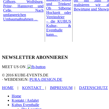
bis hin zum Schü
Gifhorn, Wolfsburg,
und Trinken!
realisieren wir al
Peine, Hannover und
Ob Silberne
Bewirtung und Show
Celle. Nach
Hochzeit oder
umfangreichen
Vereinsfeier
Umbaumaßnahmen ...
– die KUBUS
Kultur- &
Eventhalle
kann...
NEWSLETTER ABONNIEREN
MEET US ON
© 2016 KUBE-EVENTS.DE
· WEBDESIGN:
PURA-DESIGN.DE
HOME
|
KONTAKT
|
IMPRESSUM
|
DATENSCHUTZ
Home
Kontakt / Anfahrt
Kubus Eventhalle