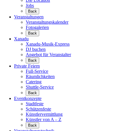
Die Location
Jobs
Back
Veranstaltungen
Veranstaltungskalender
Fotogalerien
Back
Xanadu
Xanadu-Musik-Express
DJ buchen
Angebot für Veranstalter
Back
Private Feiern
Full-Service
Räumlichkeiten
Catering
Shuttle-Service
Back
Eventkonzepte
Stadtfeste
Schützenfeste
Künstlervermittlung
Künstler von A – Z
Back
Veranstaltungstechnik