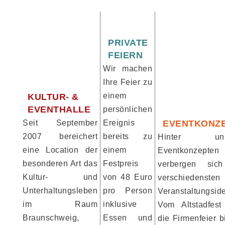
PRIVATE
FEIERN
Wir machen
Ihre Feier zu
einem
KULTUR- &
EVENTHALLE
persönlichen
Seit September
Ereignis
EVENTKONZ
2007 bereichert
bereits zu
Hinter uns
eine Location der
einem
Eventkonzepten
besonderen Art das
Festpreis
verbergen sic
Kultur- und
von 48 Euro
verschiedensten
Unterhaltungsleben
pro Person
Veranstaltungsid
im Raum
inklusive
Vom Altstadfest
Braunschweig,
Essen und
die Firmenfeier b