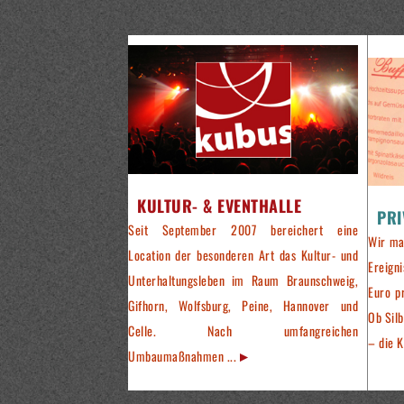
KULTUR- & EVENTHALLE
PRI
Seit September 2007 bereichert eine
Wir ma
Location der besonderen Art das Kultur- und
Ereign
Unterhaltungsleben im Raum Braunschweig,
Euro p
Gifhorn, Wolfsburg, Peine, Hannover und
Ob Silb
Celle. Nach umfangreichen
– die K
Umbaumaßnahmen ...