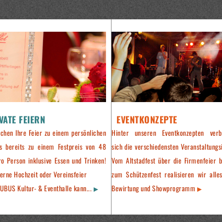
VATE FEIERN
EVENTKONZEPTE
chen Ihre Feier zu einem persönlichen
Hinter unseren Eventkonzepten verb
is bereits zu einem Festpreis von 48
sich die verschiedensten Veranstaltungs
ro Person inklusive Essen und Trinken!
Vom Altstadfest über die Firmenfeier b
erne Hochzeit oder Vereinsfeier
zum Schützenfest realisieren wir alles
UBUS Kultur- & Eventhalle kann...
Bewirtung und Showprogramm