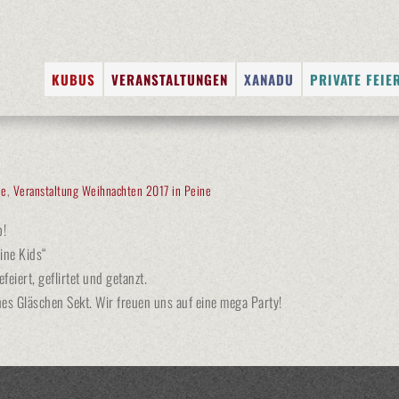
Zum
KUBUS
VERANSTALTUNGEN
XANADU
PRIVATE FEIE
Inhalt
DIE LOCATION
VERANSTALTUNGSKALENDER
XANADU-MUSIK-EXPRE
FULL-SERVIC
springen
FOTOGALERIEN
FOTOGALERIEN
DJ BUCHEN
RÄUMLICHKE
JOBS
ANGEBOT FÜR VERANST
CATERING
ne
,
Veranstaltung Weihnachten 2017 in Peine
KÜNSTLERVE
b!
KÜNSTLER VO
ine Kids“
SHUTTLE-SER
eiert, geflirtet und getanzt.
s Gläschen Sekt. Wir freuen uns auf eine mega Party!