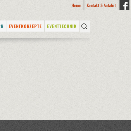
Home
Kontakt & Anfahrt
Suchen
RN
EVENTKONZEPTE
EVENTTECHNIK
nach:
SS
E
STADTFESTE
PROFESSIONELLES
EQUIPMENT
ITEN
SCHÜTZENFESTE
LICHTTECHNIK
ALTER
KÜNSTLERVERMITTLUNG
TONTECHNIK
RMITTLUNG
KÜNSTLER VON A – Z
BÜHNENTECHNIK
N A – Z
VERMIETUNG (DRY HIRE) &
VICE
VERKAUF VON EQUIPMENT