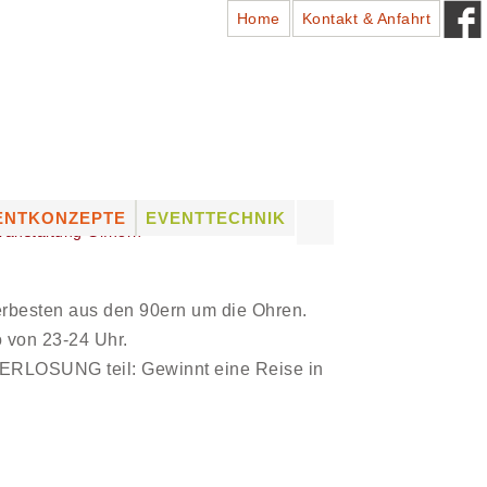
Home
Kontakt & Anfahrt
Suchen
ENTKONZEPTE
EVENTTECHNIK
ranstaltung Gifhorn
nach:
ADTFESTE
PROFESSIONELLES
EQUIPMENT
HÜTZENFESTE
LICHTTECHNIK
erbesten aus den 90ern um die Ohren.
NSTLERVERMITTLUNG
TONTECHNIK
von 23-24 Uhr.
UNG
NSTLER VON A – Z
BÜHNENTECHNIK
ERLOSUNG teil: Gewinnt eine Reise in
VERMIETUNG (DRY HIRE)
& VERKAUF VON
EQUIPMENT