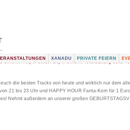
T
VERANSTALTUNGEN
XANADU
PRIVATE FEIERN
EV
b Gifhorn
,
PArty in Celle
,
Party in Gifhorn
,
Veranstaltung Celle
,
Ve
ATION
VERANSTALTUNGSKALENDER
XANADU-MUSIK-
FULL-SERVICE
ST
EXPRESS
ERIEN
FOTOGALERIEN
RÄUMLICHKEITEN
SC
DJ BUCHEN
euch die besten Tracks von heute und wirklich nur dem all
CATERING
KÜ
ANGEBOT FÜR
n 21 bis 23 Uhr und HAPPY HOUR Fanta-Korn für 1 Euro 
KÜNSTLERVERMITTL
KÜ
VERANSTALTER
eeeees! Nehmt außerdem an unserer großen GEBURTSTAGSV
KÜNSTLER VON A – Z
SHUTTLE-SERVICE