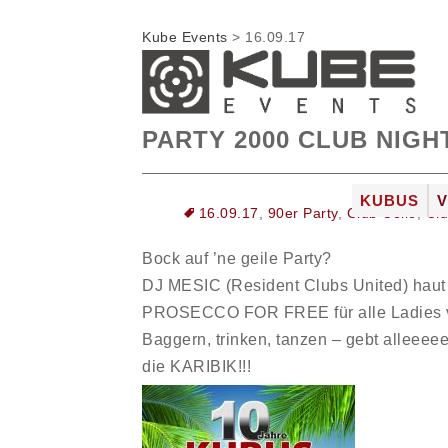
Kube Events
>
16.09.17
PARTY 2000 CLUB NIGH
Zum
KUBUS
16.09.17
,
90er Party
,
Club Celle
,
Clu
Inhalt
DIE LOC
springen
Bock auf ’ne geile Party?
FOTOGAL
DJ MESIC (Resident Clubs United) haut 
JOBS
PROSECCO FOR FREE für alle Ladies vo
Baggern, trinken, tanzen – gebt alle
die KARIBIK!!!