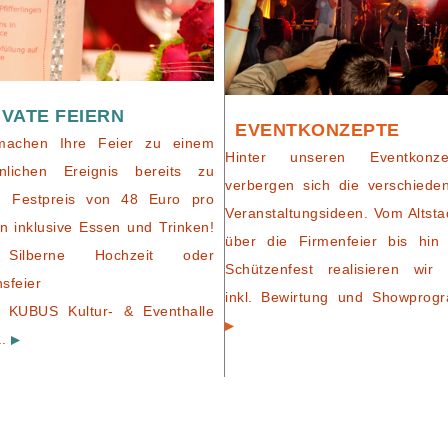
IVATE FEIERN
EVENTKONZEPTE
machen Ihre Feier zu einem
Hinter unseren Eventkonze
nlichen Ereignis bereits zu
verbergen sich die verschiede
m Festpreis von 48 Euro pro
Veranstaltungsideen. Vom Altsta
n inklusive Essen und Trinken!
über die Firmenfeier bis hin
Silberne Hochzeit oder
Schützenfest realisieren wir 
nsfeier
inkl. Bewirtung und Showprog
 KUBUS Kultur- & Eventhalle
..