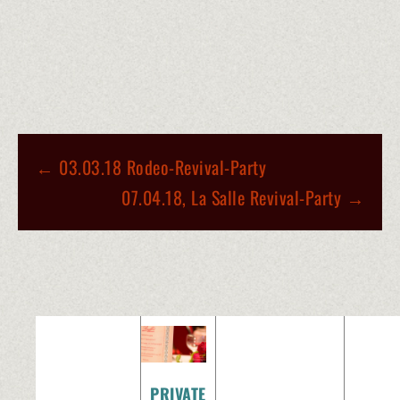
BEITRAGS-
←
03.03.18 Rodeo-Revival-Party
NAVIGATION
07.04.18, La Salle Revival-Party
→
PRIVATE