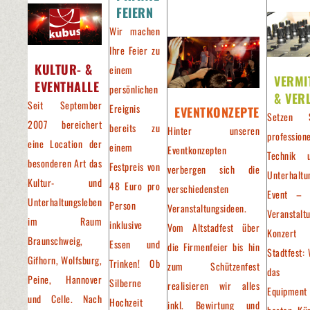
FEIERN
Wir machen
Ihre Feier zu
KULTUR- &
einem
VERMI
EVENTHALLE
persönlichen
& VER
Seit September
Ereignis
EVENTKONZEPTE
Setzen 
2007 bereichert
bereits zu
Hinter unseren
professione
eine Location der
einem
Eventkonzepten
Technik 
besonderen Art das
Festpreis von
verbergen sich die
Unterhaltu
Kultur- und
48 Euro pro
verschiedensten
Event – 
Unterhaltungsleben
Person
Veranstaltungsideen.
Veranstalt
im Raum
inklusive
Vom Altstadfest über
Konzer
Braunschweig,
Essen und
die Firmenfeier bis hin
Stadtfest: 
Gifhorn, Wolfsburg,
Trinken! Ob
zum Schützenfest
das pa
Peine, Hannover
Silberne
realisieren wir alles
Equipment
und Celle. Nach
Hochzeit
inkl. Bewirtung und