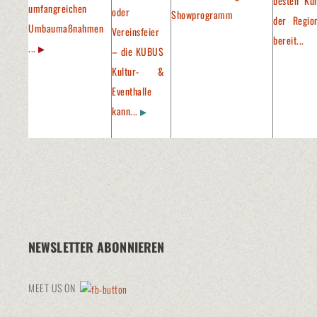
besten Kün
umfangreichen
oder
Showprogramm
der Regio
Umbaumaßnahmen
Vereinsfeier
bereit...
...
– die KUBUS
Kultur- &
Eventhalle
kann...
NEWSLETTER ABONNIEREN
MEET US ON