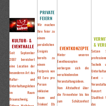
PRIVATE
FEIERN
Wir machen
Ihre Feier zu
einem
VERMI
KULTUR- &
& VER
persönlichen
EVENTHALLE
EVENTKONZEPTE
Ereignis
Setzen 
Seit September
Hinter unseren
bereits zu
professione
2007 bereichert
Eventkonzepten
einem
Technik 
eine Location der
verbergen sich die
Festpreis von
Unterhaltu
besonderen Art das
verschiedensten
48 Euro pro
Event – 
Kultur- und
Veranstaltungsideen.
Person
Veranstalt
Unterhaltungsleben
Vom Altstadfest über
inklusive
Konzer
im Raum
die Firmenfeier bis hin
Essen und
Stadtfest: 
Braunschweig,
zum Schützenfest
Trinken! Ob
das pa
Gifhorn, Wolfsburg,