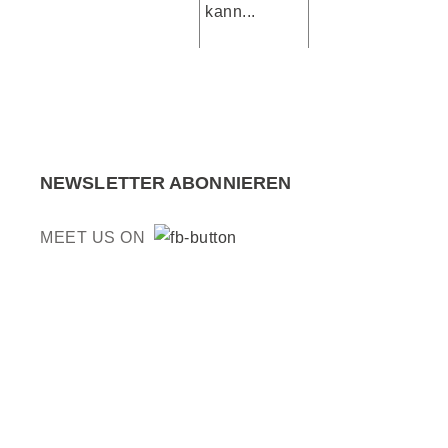
kann...
NEWSLETTER ABONNIEREN
MEET US ON
© 2016 KUBE-EVENTS.DE
· WEBDESIGN:
PURA-DESIGN.DE
HOME
|
KONTAKT
|
IMPRESSUM
|
DAT