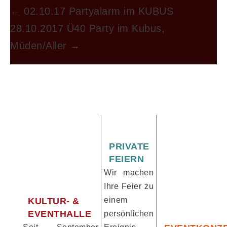
←
02.10.17 Partyalarm im KUBUS
28.10.2017 Ü40 Party im Kubus,
Müden/Aller
→
PRIVATE
FEIERN
Wir machen
Ihre Feier zu
einem
KULTUR- &
EVENTHALLE
persönlichen