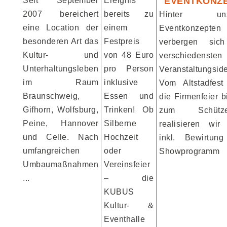
Seit September
Ereignis
EVENTKONZ
2007 bereichert
bereits zu
Hinter uns
eine Location der
einem
Eventkonzepten
besonderen Art das
Festpreis
verbergen sic
Kultur- und
von 48 Euro
verschiedensten
Unterhaltungsleben
pro Person
Veranstaltungsid
im Raum
inklusive
Vom Altstadfest
Braunschweig,
Essen und
die Firmenfeier b
Gifhorn, Wolfsburg,
Trinken! Ob
zum Schützen
Peine, Hannover
Silberne
realisieren wir 
und Celle. Nach
Hochzeit
inkl. Bewirtun
umfangreichen
oder
Showprogramm
Umbaumaßnahmen
Vereinsfeier
...
– die
KUBUS
Kultur- &
Eventhalle