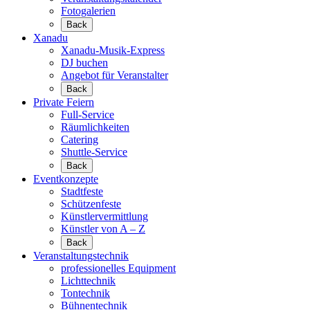
Fotogalerien
Back
Xanadu
Xanadu-Musik-Express
DJ buchen
Angebot für Veranstalter
Back
Private Feiern
Full-Service
Räumlichkeiten
Catering
Shuttle-Service
Back
Eventkonzepte
Stadtfeste
Schützenfeste
Künstlervermittlung
Künstler von A – Z
Back
Veranstaltungstechnik
professionelles Equipment
Lichttechnik
Tontechnik
Bühnentechnik