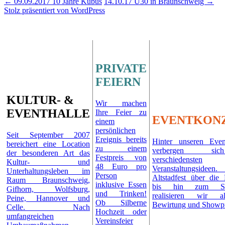
←
09.09.2017 10 Jahre Kubus
14.10.17 Ü30 in Braunschweig
→
Stolz präsentiert von WordPress
PRIVATE
FEIERN
KULTUR- &
Wir machen
EVENTHALLE
Ihre Feier zu
EVENTKON
einem
persönlichen
Seit September 2007
Ereignis bereits
Hinter unseren Even
bereichert eine Location
zu einem
verbergen si
der besonderen Art das
Festpreis von
verschiedensten
Kultur- und
48 Euro pro
Veranstaltungsid
Unterhaltungsleben im
Person
Altstadfest über die 
Raum Braunschweig,
inklusive Essen
bis hin zum Schü
Gifhorn, Wolfsburg,
und Trinken!
realisieren wir al
Peine, Hannover und
Ob Silberne
Bewirtung und Show
Celle. Nach
Hochzeit oder
umfangreichen
Vereinsfeier