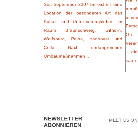
Wir 
Seit September 2007 bereichert eine
persö
Location der besonderen Art das
eine
Kultur- und Unterhaltungsleben im
Perso
Raum Braunschweig, Gifhorn,
Ob 
Wolfsburg, Peine, Hannover und
Verei
Celle. Nach umfangreichen
– die
Umbaumaßnahmen ...
kann.
NEWSLETTER
MEET US O
ABONNIEREN