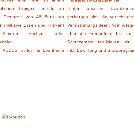
EVENTKONZEPTE
machen Ihre Feier zu einem
nlichen Ereignis bereits zu
Hinter unseren Eventkonze
m Festpreis von 48 Euro pro
verbergen sich die verschiede
n inklusive Essen und Trinken!
Veranstaltungsideen. Vom Altsta
Silberne Hochzeit oder
über die Firmenfeier bis hin
nsfeier
Schützenfest realisieren wir 
 KUBUS Kultur- & Eventhalle
inkl. Bewirtung und Showprogr
..
N