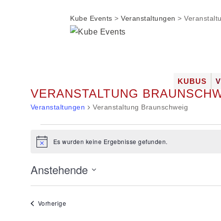
Kube Events
>
Veranstaltungen
>
Veranstalt
Zum
KUBUS
VERANSTALTUNG BRAUNSCH
Inhalt
DIE LOC
springen
Veranstaltungen
Veranstaltung Braunschweig
FOTOGAL
JOBS
Veranstaltungen
Es wurden keine Ergebnisse gefunden.
Hinweis
Anstehende
Datum
wählen.
Veranstaltungen
Vorherige