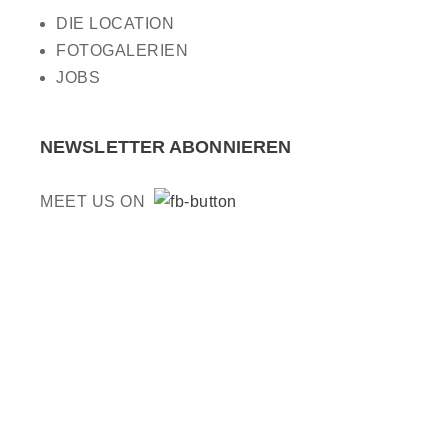
DIE LOCATION
FOTOGALERIEN
JOBS
NEWSLETTER ABONNIEREN
MEET US ON
© 2016 KUBE-EVENTS.DE
· WEBDESIGN:
PURA-DESIGN.DE
HOME
|
KONTAKT
|
IMPRESSUM
|
DAT