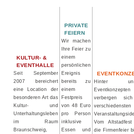
PRIVATE
FEIERN
Wir machen
Ihre Feier zu
einem
KULTUR- &
EVENTHALLE
persönlichen
Seit September
Ereignis
EVENTKONZ
2007 bereichert
bereits zu
Hinter uns
eine Location der
einem
Eventkonzepten
besonderen Art das
Festpreis
verbergen sic
Kultur- und
von 48 Euro
verschiedensten
Unterhaltungsleben
pro Person
Veranstaltungsid
im Raum
inklusive
Vom Altstadfest
Braunschweig,
Essen und
die Firmenfeier b