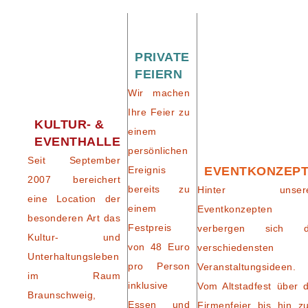
PRIVATE
FEIERN
Wir machen
Ihre Feier zu
KULTUR- &
einem
EVENTHALLE
persönlichen
Seit September
Ereignis
EVENTKONZEP
2007 bereichert
bereits zu
Hinter unser
eine Location der
einem
Eventkonzepten
besonderen Art das
Festpreis
verbergen sich d
Kultur- und
von 48 Euro
verschiedensten
Unterhaltungsleben
pro Person
Veranstaltungsideen.
im Raum
inklusive
Vom Altstadfest über d
Braunschweig,
Essen und
Firmenfeier bis hin z