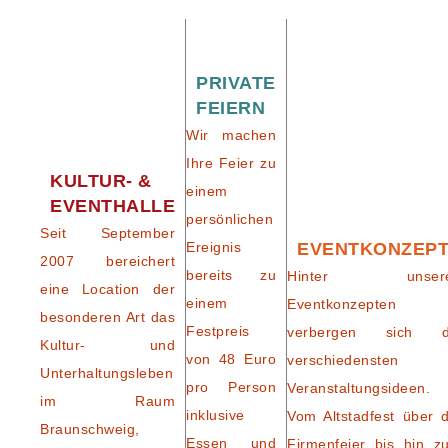
PRIVATE
FEIERN
Wir machen
Ihre Feier zu
KULTUR- &
einem
EVENTHALLE
persönlichen
Seit September
Ereignis
EVENTKONZEP
2007 bereichert
bereits zu
Hinter unser
eine Location der
einem
Eventkonzepten
besonderen Art das
Festpreis
verbergen sich d
Kultur- und
von 48 Euro
verschiedensten
Unterhaltungsleben
pro Person
Veranstaltungsideen.
im Raum
inklusive
Vom Altstadfest über d
Braunschweig,
Essen und
Firmenfeier bis hin z