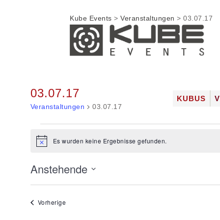
Kube Events
>
Veranstaltungen
>
03.07.17
03.07.17
Zum
KUBUS
Veranstaltungen
03.07.17
Inhalt
DIE LOC
springen
FOTOGAL
Veranstaltungen
Es wurden keine Ergebnisse gefunden.
JOBS
Hinweis
Anstehende
Datum
wählen.
Veranstaltungen
Vorherige