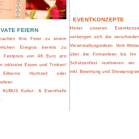
EVENTKONZEPTE
Hinter unseren Eventkonze
IVATE FEIERN
verbergen sich die verschiede
machen Ihre Feier zu einem
Veranstaltungsideen. Vom Altsta
nlichen Ereignis bereits zu
über die Firmenfeier bis hin
m Festpreis von 48 Euro pro
Schützenfest realisieren wir 
n inklusive Essen und Trinken!
inkl. Bewirtung und Showprogr
Silberne Hochzeit oder
nsfeier
 KUBUS Kultur- & Eventhalle
..