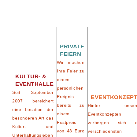
PRIVATE
FEIERN
Wir machen
Ihre Feier zu
KULTUR- &
einem
EVENTHALLE
persönlichen
Seit September
Ereignis
EVENTKONZEP
2007 bereichert
bereits zu
Hinter unser
eine Location der
einem
Eventkonzepten
besonderen Art das
Festpreis
verbergen sich d
Kultur- und
von 48 Euro
verschiedensten
Unterhaltungsleben