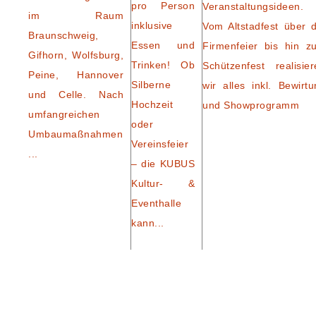
pro Person
Veranstaltungsideen.
im Raum
inklusive
Vom Altstadfest über d
Braunschweig,
Essen und
Firmenfeier bis hin z
Gifhorn, Wolfsburg,
Trinken! Ob
Schützenfest realisier
Peine, Hannover
Silberne
wir alles inkl. Bewirtu
und Celle. Nach
Hochzeit
und Showprogramm
umfangreichen
oder
Umbaumaßnahmen
Vereinsfeier
...
– die KUBUS
Kultur- &
Eventhalle
kann...