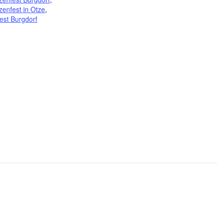
zenfest in Otze
,
fest Burgdorf