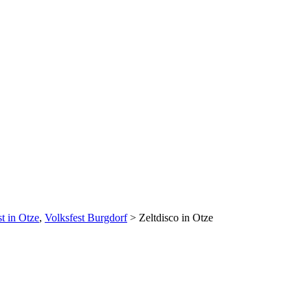
t in Otze
,
Volksfest Burgdorf
>
Zeltdisco in Otze