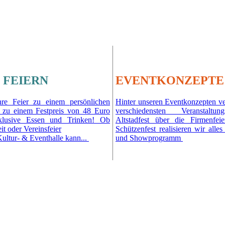
 FEIERN
EVENTKONZEPTE
re Feier zu einem persönlichen
Hinter unseren Eventkonzepten ve
ts zu einem Festpreis von 48 Euro
verschiedensten Veranstaltu
klusive Essen und Trinken! Ob
Altstadfest über die Firmenfe
it oder Vereinsfeier
Schützenfest realisieren wir alle
ltur- & Eventhalle kann...
und Showprogramm