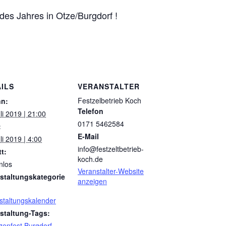
 des Jahres in Otze/Burgdorf !
ILS
VERANSTALTER
Festzelbetrieb Koch
nn:
Telefon
li 2019 | 21:00
0171 5462584
:
E-Mail
li 2019 | 4:00
info@festzeltbetrieb-
tt:
koch.de
nlos
Veranstalter-Website
staltungskategorie
anzeigen
staltungskalender
staltung-Tags:
zenfest Burgdorf
,