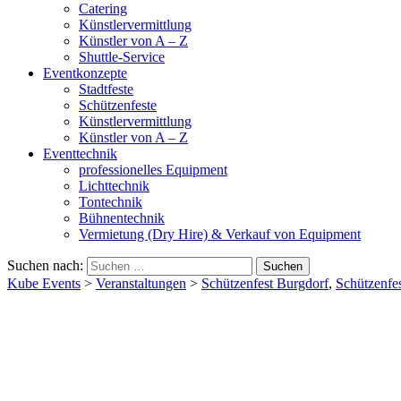
Catering
Künstlervermittlung
Künstler von A – Z
Shuttle-Service
Eventkonzepte
Stadtfeste
Schützenfeste
Künstlervermittlung
Künstler von A – Z
Eventtechnik
professionelles Equipment
Lichttechnik
Tontechnik
Bühnentechnik
Vermietung (Dry Hire) & Verkauf von Equipment
Suchen nach:
Kube Events
>
Veranstaltungen
>
Schützenfest Burgdorf
,
Schützenfes