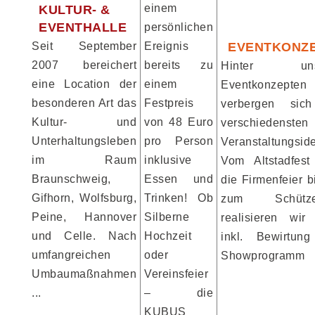
einem
KULTUR- &
EVENTHALLE
persönlichen
Seit September
Ereignis
EVENTKONZ
2007 bereichert
bereits zu
Hinter uns
eine Location der
einem
Eventkonzepten
besonderen Art das
Festpreis
verbergen sic
Kultur- und
von 48 Euro
verschiedensten
Unterhaltungsleben
pro Person
Veranstaltungsid
im Raum
inklusive
Vom Altstadfest
Braunschweig,
Essen und
die Firmenfeier b
Gifhorn, Wolfsburg,
Trinken! Ob
zum Schützen
Peine, Hannover
Silberne
realisieren wir 
und Celle. Nach
Hochzeit
inkl. Bewirtun
umfangreichen
oder
Showprogramm
Umbaumaßnahmen
Vereinsfeier
...
– die
KUBUS