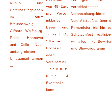
Kultur- und
von 48 Euro
verschiedensten
Unterhaltungsleben
pro Person
Veranstaltungsideen.
im Raum
inklusive
Vom Altstadfest über d
Braunschweig,
Essen und
Firmenfeier bis hin z
Gifhorn, Wolfsburg,
Trinken! Ob
Schützenfest realisier
Peine, Hannover
Silberne
wir alles inkl. Bewirtu
und Celle. Nach
Hochzeit
und Showprogramm
umfangreichen
oder
Umbaumaßnahmen
Vereinsfeier
...
– die KUBUS
Kultur- &
Eventhalle
kann...