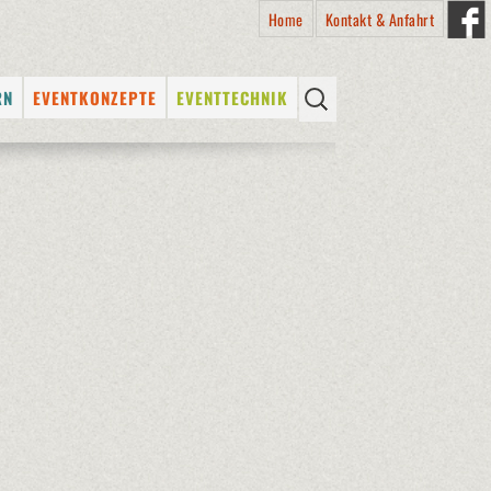
Home
Kontakt & Anfahrt
Suchen
RN
EVENTKONZEPTE
EVENTTECHNIK
nach:
SS
E
STADTFESTE
PROFESSIONELLES
EQUIPMENT
ITEN
SCHÜTZENFESTE
LICHTTECHNIK
ALTER
KÜNSTLERVERMITTLUNG
TONTECHNIK
RMITTLUNG
KÜNSTLER VON A – Z
BÜHNENTECHNIK
N A – Z
VERMIETUNG (DRY HIRE) &
VICE
VERKAUF VON EQUIPMENT