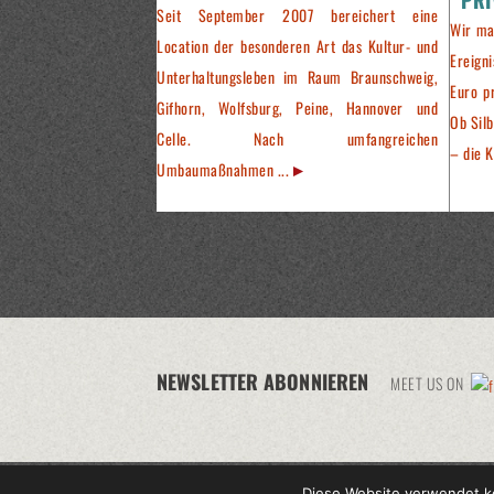
Seit September 2007 bereichert eine
Wir ma
Location der besonderen Art das Kultur- und
Ereign
Unterhaltungsleben im Raum Braunschweig,
Euro p
Gifhorn, Wolfsburg, Peine, Hannover und
Ob Silb
Celle. Nach umfangreichen
– die K
Umbaumaßnahmen ...
NEWSLETTER ABONNIEREN
MEET US ON
Diese Website verwendet ke