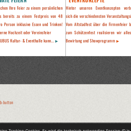
chen Ihre Feier zu einem persönlichen
Hinter unseren Eventkonzepten verb
is bereits zu einem Festpreis von 48
sich die verschiedensten Veranstaltungs
ro Person inklusive Essen und Trinken!
Vom Altstadfest über die Firmenfeier b
erne Hochzeit oder Vereinsfeier
zum Schützenfest realisieren wir alles
UBUS Kultur- & Eventhalle kann...
Bewirtung und Showprogramm
ine Tracking-Cookies. Es wird die technisch notwendige Session-ID in