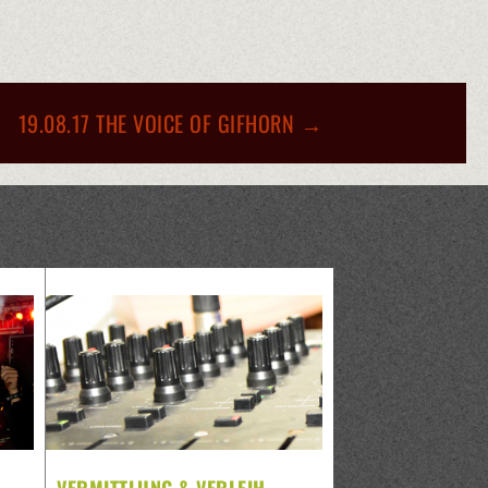
19.08.17 THE VOICE OF GIFHORN
→
VERMITTLUNG & VERLEIH