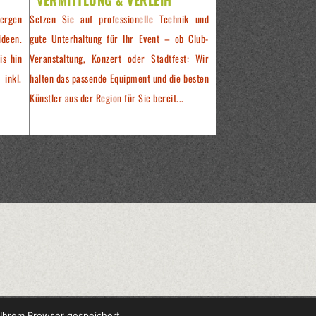
ergen
Setzen Sie auf professionelle Technik und
ideen.
gute Unterhaltung für Ihr Event – ob Club-
is hin
Veranstaltung, Konzert oder Stadtfest: Wir
 inkl.
halten das passende Equipment und die besten
Künstler aus der Region für Sie bereit...
 Ihrem Browser gespeichert.