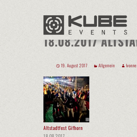
Kube Events
>
Allgemein
>
18.08.2017 Altstadtfest in Gi
18.08.2017 ALTST
19. August 2017
Allgemein
Ivonne
Altstadtfest Gifhorn
18.08.2017