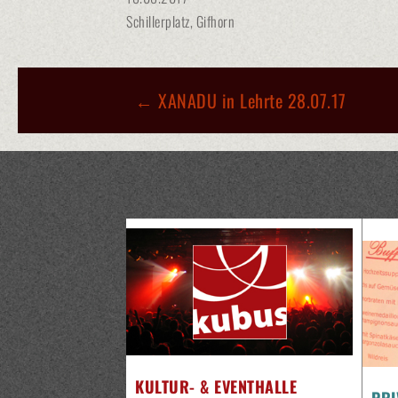
Schillerplatz, Gifhorn
BEITRAGS-
←
XANADU in Lehrte 28.07.17
NAVIGATION
KULTUR- & EVENTHALLE
PRI